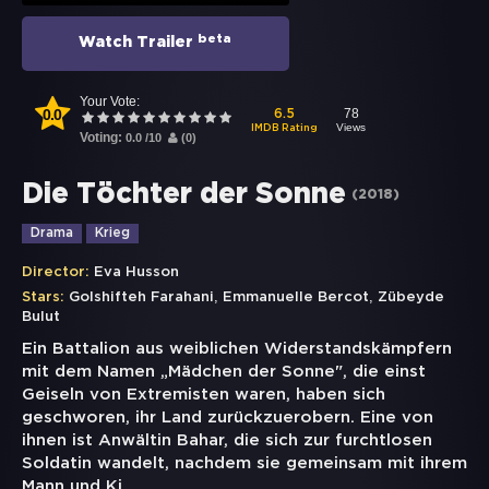
beta
Watch Trailer
Your Vote:
0.0
78
6.5
Views
IMDB Rating
Voting:
0.0
/
10
(
0
)
Die Töchter der Sonne
(
2018
)
Drama
Krieg
Director:
Eva Husson
,
,
Stars:
Golshifteh Farahani
Emmanuelle Bercot
Zübeyde
Bulut
Ein Battalion aus weiblichen Widerstandskämpfern
mit dem Namen „Mädchen der Sonne", die einst
Geiseln von Extremisten waren, haben sich
geschworen, ihr Land zurückzuerobern. Eine von
ihnen ist Anwältin Bahar, die sich zur furchtlosen
Soldatin wandelt, nachdem sie gemeinsam mit ihrem
Mann und Ki
...