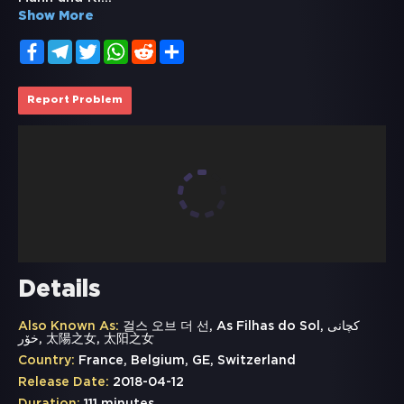
Show More
Facebook
Telegram
Twitter
WhatsApp
Reddit
Share
Report Problem
Details
Also Known As:
걸스 오브 더 선, As Filhas do Sol, کچانی
خۆر, 太陽之女, 太阳之女
Country:
France, Belgium, GE, Switzerland
Release Date:
2018-04-12