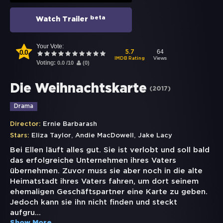
beta
Watch Trailer
Your Vote:
0.0
64
5.7
Views
IMDB Rating
Voting:
0.0
/
10
(
0
)
Die Weihnachtskarte
(
2017
)
Drama
Director:
Ernie Barbarash
,
,
Stars:
Eliza Taylor
Andie MacDowell
Jake Lacy
Bei Ellen läuft alles gut. Sie ist verlobt und soll bald
das erfolgreiche Unternehmen ihres Vaters
übernehmen. Zuvor muss sie aber noch in die alte
Heimatstadt ihres Vaters fahren, um dort seinem
ehemaligen Geschäftspartner eine Karte zu geben.
Jedoch kann sie ihn nicht finden und steckt
aufgru
...