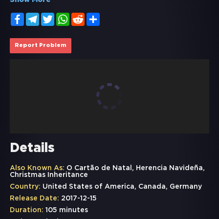
Show More
Facebook
Telegram
Twitter
WhatsApp
Reddit
Share
Report Problem
Details
Also Known As:
O Cartão de Natal, Herencia Navideña,
Christmas Inheritance
Country:
United States of America, Canada, Germany
Release Date:
2017-12-15
Duration:
105 minutes