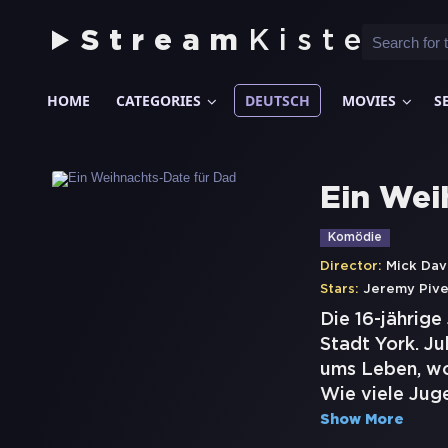
Stream
Kiste
HOME
CATEGORIES
DEUTSCH
MOVIES
S
Ein Wei
Komödie
Director:
Mick Dav
Stars:
Jeremy Piv
Die 16-jährige
Stadt York. Ju
ums Leben, wo
Wie viele Juge
Show More