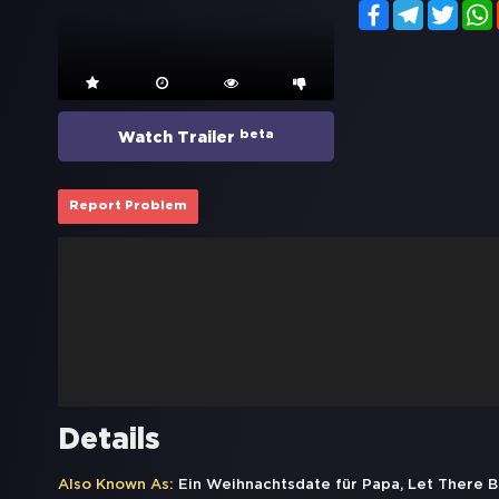
Facebook
Telegram
Twitt
beta
Watch Trailer
Report Problem
Details
Also Known As:
Ein Weihnachtsdate für Papa, Let There Be