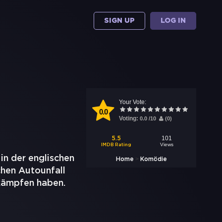
SIGN UP
LOG IN
Your Vote:
0.0
Voting:
0.0
/
10
(
0
)
101
5.5
Views
IMDB Rating
in der englischen
>
Home
Komödie
chen Autounfall
 kämpfen haben.