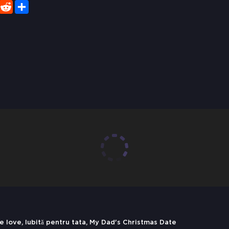
er
WhatsApp
Reddit
Share
 love, Iubită pentru tata, My Dad's Christmas Date