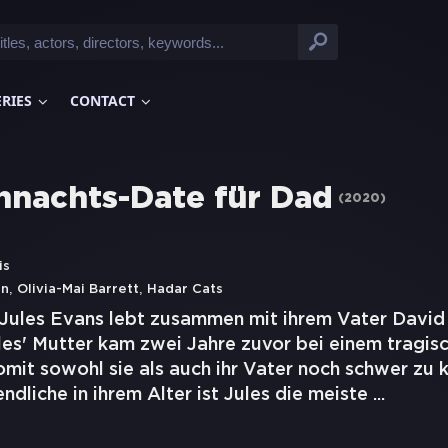
ERIES
CONTACT
hnachts-Date für Dad
(
2020
)
is
,
,
en
Olivia-Mai Barrett
Hadar Cats
 Jules Evans lebt zusammen mit ihrem Vater David 
les' Mutter kam zwei Jahre zuvor bei einem tragis
mit sowohl sie als auch ihr Vater noch schwer zu
ndliche in ihrem Alter ist Jules die meiste
...