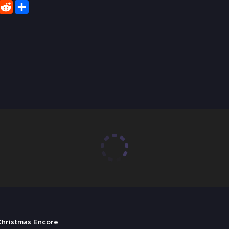
er
WhatsApp
Reddit
Share
 Christmas Encore