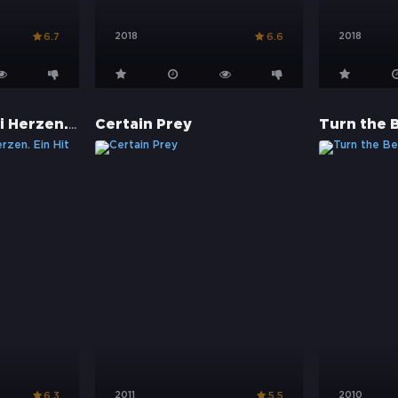
2018
2018
6.7
6.6
Love Song – Zwei Herzen. Ein Hit
Certain Prey
Turn the 
2011
2010
6.3
5.5