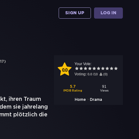
SIGN UP
LOG IN
17
)
Your Vote:
0.0
Voting:
0.0
/
10
(
0
)
91
5.7
Views
IMDB Rating
kt, ihren Traum
>
Home
Drama
dem sie jahrelang
mmt plötzlich die