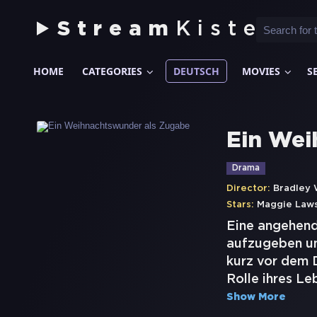
Stream
Kiste
HOME
CATEGORIES
DEUTSCH
MOVIES
S
Ein Wei
Drama
Director:
Bradley 
Stars:
Maggie Law
Eine angehend
aufzugeben un
kurz vor dem D
Rolle ihres Le
Show More