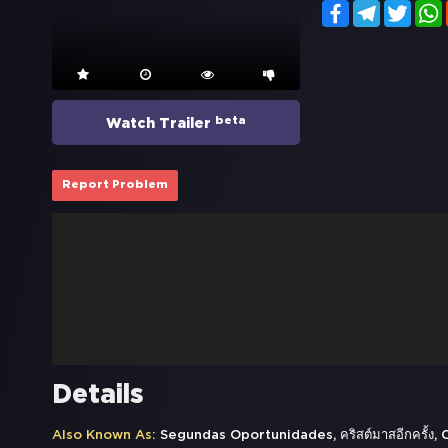
Facebook
Telegram
Twitt
beta
Watch Trailer
Report Problem
Details
Also Known As:
Segundas Oportunidades, คริสต์มาสอีกครั้ง,