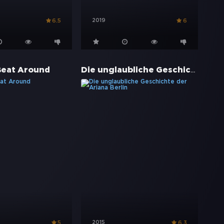
2019
6.5
6
Die unglaubliche Geschichte der Ariana Berlin
Beat Around
2015
5
6.3