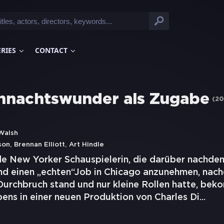
ERIES
CONTACT
hnachtswunder als Zugabe
(
20
Walsh
,
,
son
Brennan Elliott
Art Hindle
e New Yorker Schauspielerin, die darüber nachden
d einen „echten“Job in Chicago anzunehmen, nach
urchbruch stand und nur kleine Rollen hatte, beko
bens in einer neuen Produktion von Charles Di
...