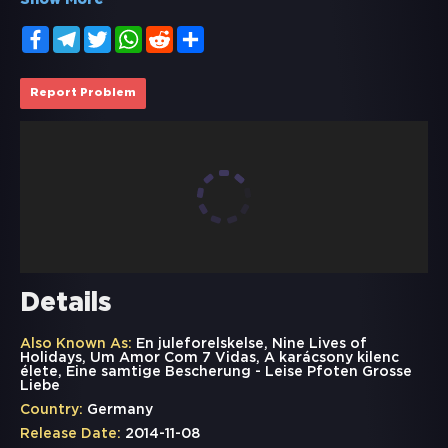
Show More
Facebook
Telegram
Twitter
WhatsApp
Reddit
Share
Report Problem
Details
Also Known As:
En juleforelskelse, Nine Lives of
Holidays, Um Amor Com 7 Vidas, A karácsony kilenc
élete, Eine samtige Bescherung - Leise Pfoten Grosse
Liebe
Country:
Germany
Release Date:
2014-11-08