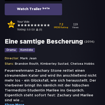
beta
Watch Trailer
Your Vote:
0.0
119
7.2
Views
IMDB Rating
Voting:
0.0
/
10
(
0
)
Eine samtige Bescherung
(
2014
)
Drama
Komödie
Director:
Mark Jean
,
,
Stars:
Brandon Routh
Kimberley Sustad
Chelsea Hobbs
Feuerwehrmann Zachary Stone rettet einen
streunenden Kater und wird ihn anschließend nicht
mehr los - ein Glücksfall, wie sich herausstellt. Der
Vierbeiner bringt ihn nämlich mit der hübschen
Tiermedizin-Studentin Marilee ins Gespräch.
Eigentlich steht sofort fest: Zachary und Marilee
sind wie
...