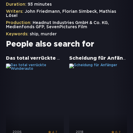
Duration:
93 minutes
Writers:
John Friedmann, Florian Simbeck, Mathias
Lösel
Production:
Headnut Industries GmbH & Co. KG,
Medienfonds GFP, SevenPictures Film
Keywords:
ship
,
murder
People also search for
Das total verrückte Wunderauto
Scheidung für Anfänger
2006
2018
4.7
6.2