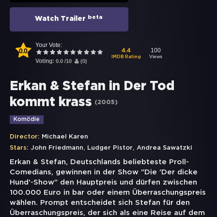
beta
Watch Trailer
Your Vote:
0.0
100
4.4
Views
IMDB Rating
Voting:
0.0
/
10
(
0
)
Erkan & Stefan in Der Tod
kommt krass
(
2005
)
Komödie
Director:
Michael Karen
,
,
Stars:
John Friedmann
Ludger Pistor
Andrea Sawatzki
Erkan & Stefan, Deutschlands beliebteste Proll-
Comedians, gewinnen in der Show "Die 'Der dicke
Hund'-Show" den Hauptpreis und dürfen zwischen
100.000 Euro in bar oder einem Überraschungspreis
wählen. Prompt entscheidet sich Stefan für den
Überraschungspreis, der sich als eine Reise auf dem