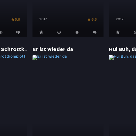
2017
2012
5.9
6.5
Ritter Rost - Das Schrottkomplott
Er ist wieder da