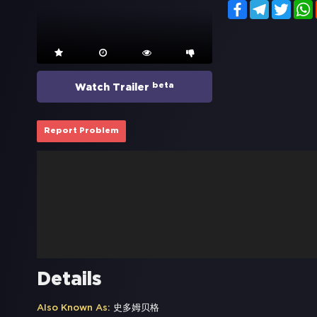
Facebook
Telegram
Twitt
beta
Watch Trailer
Report Problem
Details
Also Known As:
史多姆贝格