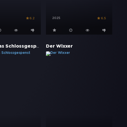
2025
6.2
6.5
Hui Buh, das Schlossgespenst
Der Wixxer