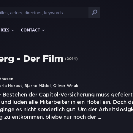
ERIES
CONTACT
rg - Der Film
(
2014
)
dhusen
,
,
aria Herbst
Bjarne Mädel
Oliver Wnuk
e Bestehen der Capitol-Versicherung muss gefeier
, und luden alle Mitarbeiter in ein Hotel ein. Doch 
ginge es nicht sonderlich gut. Um der Arbeitslosigk
ng zu entkommen, bliebe nur noch der
...