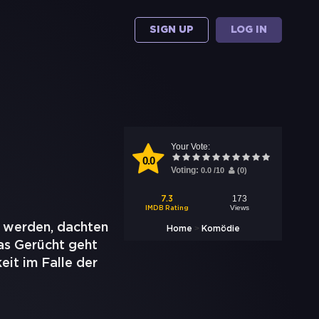
SIGN UP
LOG IN
Your Vote:
0.0
Voting:
0.0
/
10
(
0
)
173
7.3
Views
IMDB Rating
t werden, dachten
>
Home
Komödie
das Gerücht geht
eit im Falle der