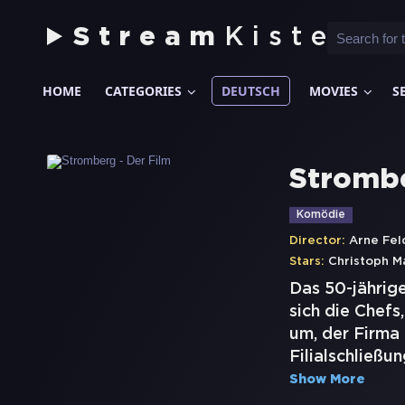
Stream
Kiste
HOME
CATEGORIES
DEUTSCH
MOVIES
S
Strombe
Komödie
Director:
Arne Fel
Stars:
Christoph M
Das 50-jährig
sich die Chefs
um, der Firma 
Filialschließu
Show More