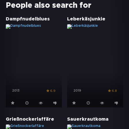
People also search for
Dampfnudelblues
Leberkäsjunkie
2013
2019
6.9
6.8
Grießnockerlaffäre
Sauerkrautkoma