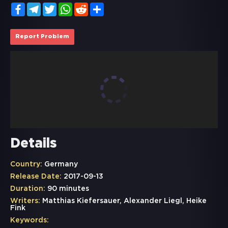
Facebook
Telegram
Twitter
WhatsApp
Reddit
Share
Report Problem
Details
Country:
Germany
Release Date:
2017-09-13
Duration:
90 minutes
Writers:
Matthias Kiefersauer, Alexander Liegl, Heike
Fink
Keywords: