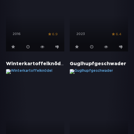
2016
2023
6.9
6.4
Winterkartoffelknödel
Guglhupfgeschwader