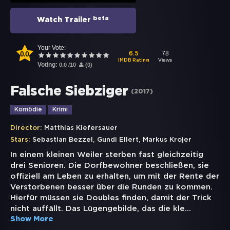
beta
Watch Trailer
Your Vote:
0.0
78
6.5
Views
IMDB Rating
Voting:
0.0
/
10
(
0
)
Falsche Siebziger
(
2017
)
Komödie
Krimi
Director:
Matthias Kiefersauer
,
,
Stars:
Sebastian Bezzel
Gundi Ellert
Markus Krojer
In einem kleinen Weiler sterben fast gleichzeitig
drei Senioren. Die Dorfbewohner beschließen, sie
offiziell am Leben zu erhalten, um mit der Rente der
Verstorbenen besser über die Runden zu kommen.
Hierfür müssen sie Doubles finden, damit der Trick
nicht auffällt. Das Lügengebilde, das die kle
...
Show More