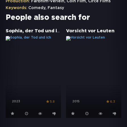
Production:
Farbfilm-Verleih, Coin Film, Circe Films
Keywords:
Comedy
,
Fantasy
People also search for
Sophia, der Tod und ich
Vorsicht vor Leuten
2023
2015
5.8
6.3