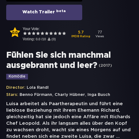
beta
Watch Trailer
Your Vote:
0.0
77
5.7
Views
IMDB Rating
Voting:
0.0
/
10
(
0
)
Fühlen Sie sich manchmal
ausgebrannt und leer?
(
2017
)
Komödie
Director:
Lola Randl
,
,
Stars:
Benno Fürmann
Charly Hübner
Inga Busch
Luisa arbeitet als Paartherapeutin und führt eine
lieblose Beziehung mit ihrem Ehemann Richard,
gleichzeitig hat sie jedoch eine Affäre mit Richards
Chef Leopold. Als ihr langsam alles über den Kopf
zu wachsen droht, wacht sie eines Morgens auf und
findet neben sich eine zweite Luisa, die zwar
...