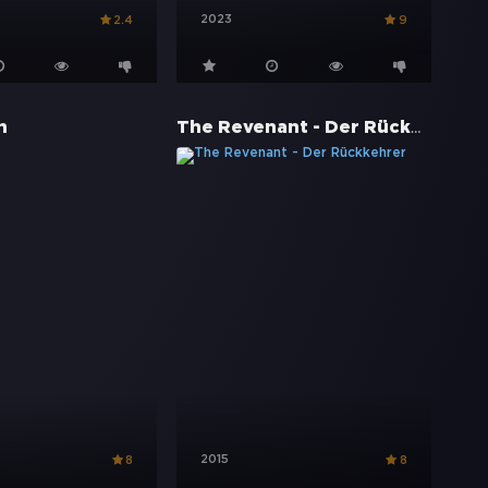
2023
2.4
9
The Revenant - Der Rückkehrer
n
2015
8
8