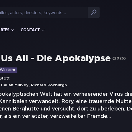
ERIES
CONTACT
 Us All - Die Apokalypse
(
2025
)
Western
Stott
,
,
Callan Mulvey
Richard Roxburgh
pokalyptischen Welt hat ein verheerender Virus di
annibalen verwandelt. Rory, eine trauernde Mutter
nen Berghütte und versucht, dort zu überleben. Do
r, als ein verletzter, verzweifelter Fremde
...