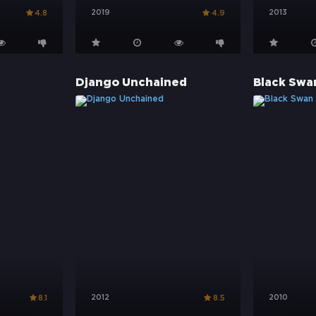
2019
2013
4.8
4.9
Django Unchained
Black Swa
2012
2010
8.1
8.5