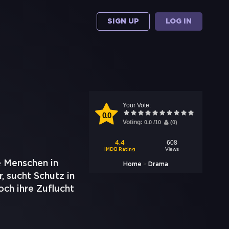
SIGN UP
LOG IN
Your Vote:
0.0
Voting:
0.0
/
10
(
0
)
608
4.4
Views
IMDB Rating
e Menschen in
>
Home
Drama
, sucht Schutz in
ch ihre Zuflucht