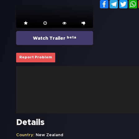
Facebook
Telegram
Twitt
beta
Watch Trailer
Report Problem
Details
Country:
New Zealand