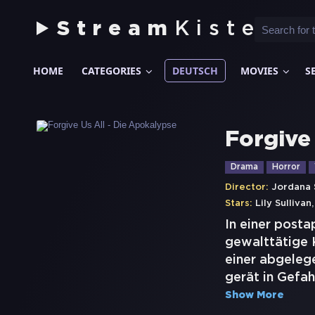
Stream
Kiste
HOME
CATEGORIES
DEUTSCH
MOVIES
S
Forgive
Drama
Horror
Director:
Jordana 
Stars:
Lily Sullivan
In einer posta
gewalttätige K
einer abgelege
gerät in Gefah
Show More