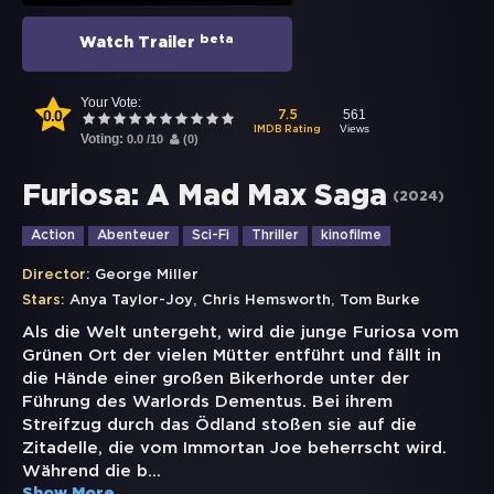
beta
Watch Trailer
Your Vote:
0.0
561
7.5
Views
IMDB Rating
Voting:
0.0
/
10
(
0
)
Furiosa: A Mad Max Saga
(
2024
)
Action
Abenteuer
Sci-Fi
Thriller
kinofilme
Director:
George Miller
,
,
Stars:
Anya Taylor-Joy
Chris Hemsworth
Tom Burke
Als die Welt untergeht, wird die junge Furiosa vom
Grünen Ort der vielen Mütter entführt und fällt in
die Hände einer großen Bikerhorde unter der
Führung des Warlords Dementus. Bei ihrem
Streifzug durch das Ödland stoßen sie auf die
Zitadelle, die vom Immortan Joe beherrscht wird.
Während die b
...