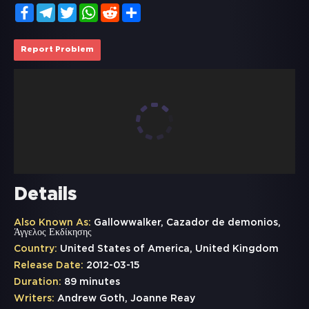
Facebook
Telegram
Twitter
WhatsApp
Reddit
Share
Report Problem
Details
Also Known As:
Gallowwalker, Cazador de demonios,
Άγγελος Εκδίκησης
Country:
United States of America, United Kingdom
Release Date:
2012-03-15
Duration:
89 minutes
Writers:
Andrew Goth, Joanne Reay