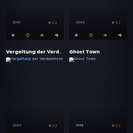
2010
2003
2.6
3.7
Vergeltung der Verdammten
Ghost Town
2007
1988
3.2
5.3