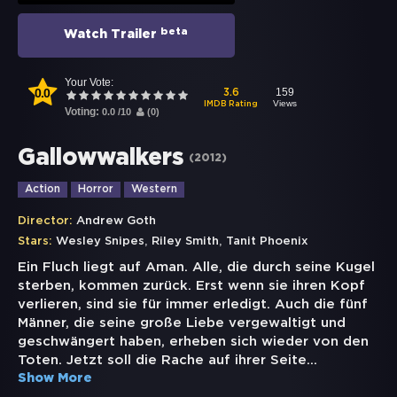
beta
Watch Trailer
Your Vote:
0.0
159
3.6
Views
IMDB Rating
Voting:
0.0
/
10
(
0
)
Gallowwalkers
(
2012
)
Action
Horror
Western
Director:
Andrew Goth
,
,
Stars:
Wesley Snipes
Riley Smith
Tanit Phoenix
Ein Fluch liegt auf Aman. Alle, die durch seine Kugel
sterben, kommen zurück. Erst wenn sie ihren Kopf
verlieren, sind sie für immer erledigt. Auch die fünf
Männer, die seine große Liebe vergewaltigt und
geschwängert haben, erheben sich wieder von den
Toten. Jetzt soll die Rache auf ihrer Seite
...
Show More