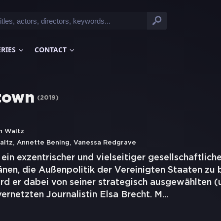
ERIES
CONTACT
town
(
2019
)
h Waltz
,
,
altz
Annette Bening
Vanessa Redgrave
t ein exzentrischer und vielseitiger gesellschaftlich
nen, die Außenpolitik der Vereinigten Staaten zu b
rd er dabei von seiner strategisch ausgewählten (u
vernetzten Journalistin Elsa Brecht. M
...