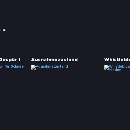
lms
Fräulein Smillas Gespür für Schnee
Ausnahmezustand