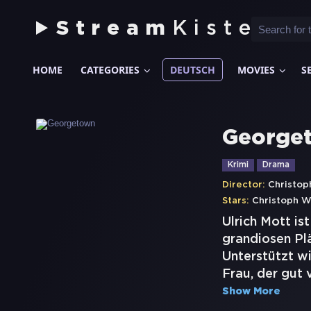
Stream
Kiste
HOME
CATEGORIES
DEUTSCH
MOVIES
S
George
Krimi
Drama
Director:
Christop
Stars:
Christoph W
Ulrich Mott is
grandiosen Plä
Unterstützt wi
Frau, der gut 
Show More