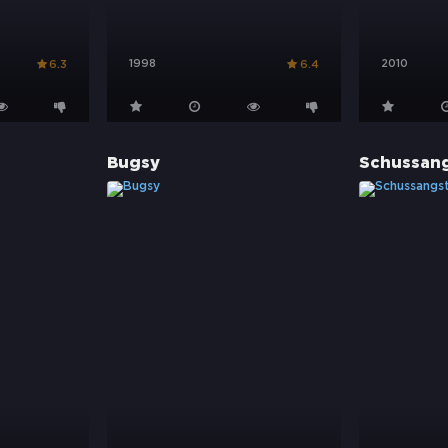
1998
2010
6.3
6.4
Bugsy
Schussan