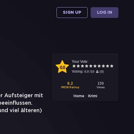
SIGN UP
LOG IN
Your Vote:
0.0
Voting:
0.0
/
10
(
0
)
159
6.2
Views
IMDB Rating
er Aufsteiger mit
>
Home
Krimi
eeinflussen.
nd viel älteren)