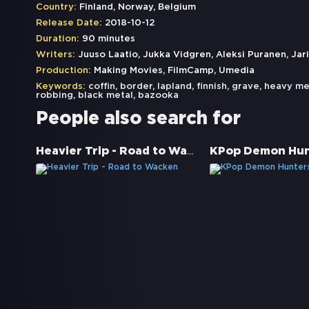
Country:
Finland, Norway, Belgium
Release Date:
2018-10-12
Duration:
90 minutes
Writers:
Juuso Laatio, Jukka Vidgren, Aleksi Puranen, Jari
Production:
Making Movies, FilmCamp, Umedia
Keywords:
coffin
,
border
,
lapland
,
finnish
,
grave
,
heavy me
robbing
,
black metal
,
bazooka
People also search for
Heavier Trip - Road to Wacken
KPop Demon Hun