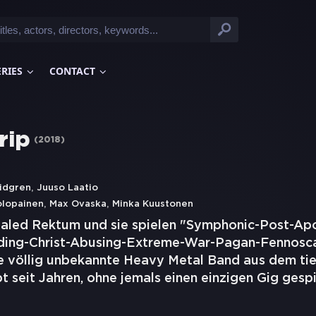
ERIES
CONTACT
rip
(
2018
)
,
idgren
Juuso Laatio
,
,
olopainen
Max Ovaska
Minka Kuustonen
paled Rektum und sie spielen "Symphonic-Post-Ap
ding-Christ-Abusing-Extreme-War-Pagan-Fennosca
ne völlig unbekannte Heavy Metal Band aus dem ti
t seit Jahren, ohne jemals einen einzigen Gig gesp