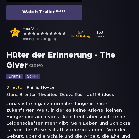
beta
Watch Trailer
Your Vote:
0.0
158
6.4
Views
IMDB Rating
Voting:
0.0
/
10
(
0
)
Hüter der Erinnerung - The
Giver
(
2014
)
Drama
Sci-Fi
Director:
Phillip Noyce
,
,
Stars:
Brenton Thwaites
Odeya Rush
Jeff Bridges
Jonas ist ein ganz normaler Junge in einer
zukünftigen Welt, in der es keine Kriege, keinen
Hunger und auch sonst kein Leid, aber auch keine
Leidenschaften mehr gibt. Sein Leben und Schicksal
ist von der Gesellschaft vorherbestimmt: Von der
Geburt, über die Schule und die Arbeit, die Ehe und