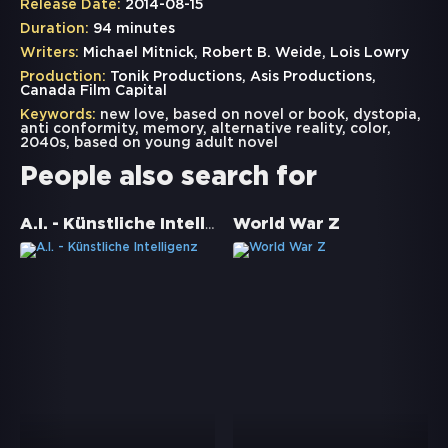
Release Date:
2014-08-15
Duration:
94 minutes
Writers:
Michael Mitnick, Robert B. Weide, Lois Lowry
Production:
Tonik Productions, Asis Productions,
Canada Film Capital
Keywords:
new love
,
based on novel or book
,
dystopia
,
anti conformity
,
memory
,
alternative reality
,
color
,
2040s
,
based on young adult novel
People also search for
A.I. - Künstliche Intelligenz
World War Z