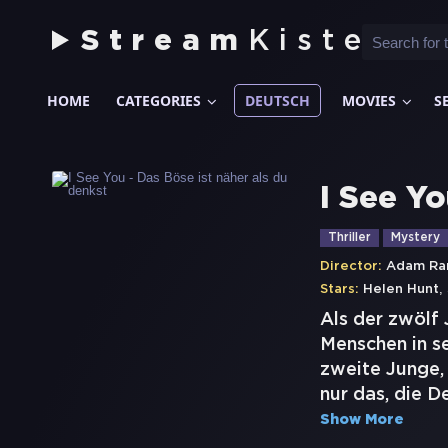
Stream
Kiste
HOME
CATEGORIES
DEUTSCH
MOVIES
S
I See Yo
Thriller
Mystery
Director:
Adam Ran
,
Stars:
Helen Hunt
Als der zwölf
Menschen in se
zweite Junge, 
nur das, die 
Show More