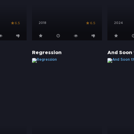
2018
2024
6.5
6.5
Regression
And Soon 