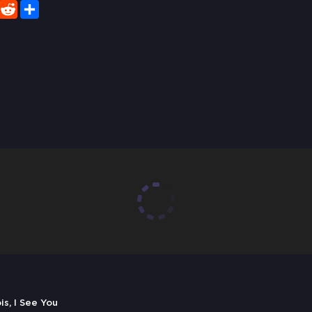
er
WhatsApp
Reddit
Share
s, I See You