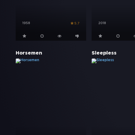
1958
2018
5.7
Horsemen
Sleepless