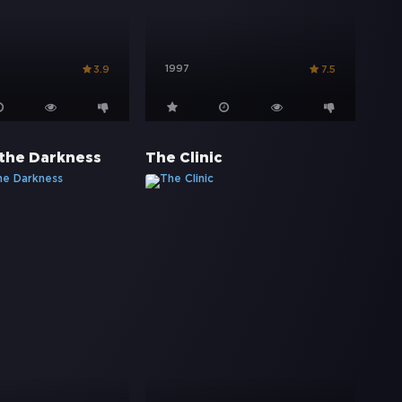
1997
3.9
7.5
the Darkness
The Clinic