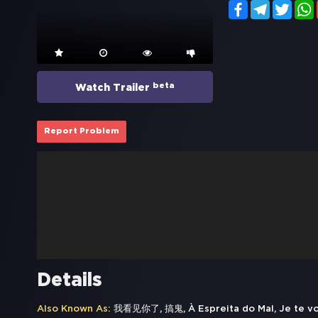
Facebook
Telegram
Twitt
beta
Watch Trailer
Report Problem
Details
Also Known As:
我看见你了, 搞鬼, À Espreita do Mal, Je te voi