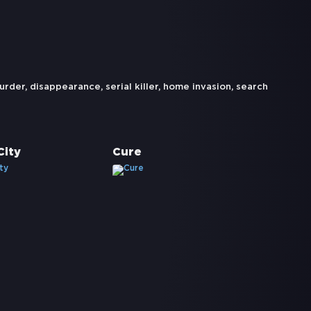
urder
,
disappearance
,
serial killer
,
home invasion
,
search
City
Cure