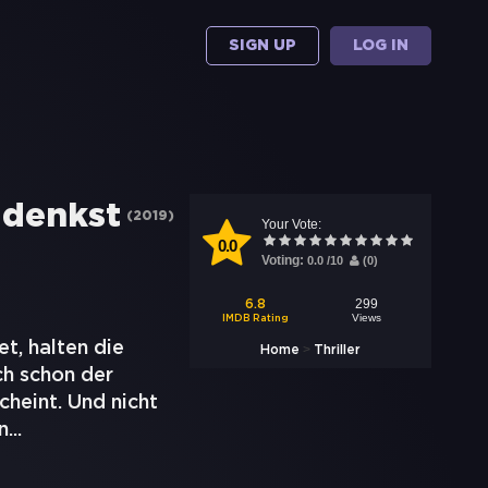
SIGN UP
LOG IN
u denkst
(
2019
)
Your Vote:
0.0
Voting:
0.0
/
10
(
0
)
299
6.8
Views
IMDB Rating
t, halten die
>
Home
Thriller
ch schon der
cheint. Und nicht
n
...