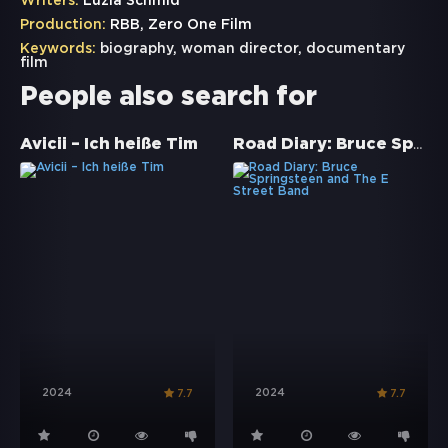
Writers:
Luzia Schmid
Production:
RBB, Zero One Film
Keywords:
biography
,
woman director
,
documentary
film
People also search for
Road Diary: Bruce Springsteen and The E Street Band
Avicii – Ich heiße Tim
2024
2024
7.7
7.7