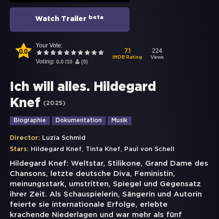
beta
Watch Trailer
Your Vote:
0.0
224
7.1
Views
IMDB Rating
Voting:
0.0
/
10
(
0
)
Ich will alles. Hildegard
Knef
(
2025
)
Biographie
Dokumentation
Musik
Director:
Luzia Schmid
,
,
Stars:
Hildegard Knef
Tinta Knef
Paul von Schell
Hildegard Knef: Weltstar, Stilikone, Grand Dame des
Chansons, letzte deutsche Diva, Feministin,
meinungsstark, umstritten, Spiegel und Gegensatz
ihrer Zeit. Als Schauspielerin, Sängerin und Autorin
feierte sie internationale Erfolge, erlebte
krachende Niederlagen und war mehr als fünf