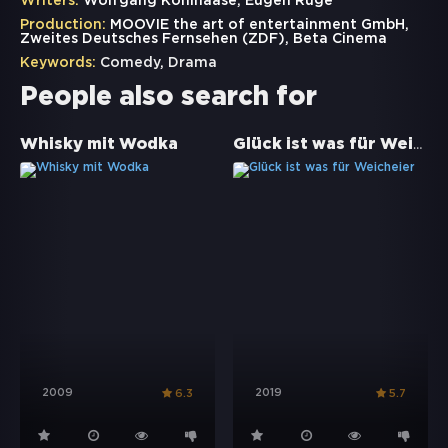
Writers:
Wolfgang Kohlhaase, Eugen Ruge
Production:
MOOVIE the art of entertainment GmbH,
Zweites Deutsches Fernsehen (ZDF), Beta Cinema
Keywords:
Comedy
,
Drama
People also search for
Glück ist was für Weicheier
Whisky mit Wodka
2009
2019
6.3
5.7