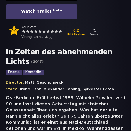
beta
Watch Trailer
Your Vote:
0.0
75
6.2
Views
IMDB Rating
Voting:
0.0
/
10
(
0
)
In Zeiten des abnehmenden
Lichts
(
2017
)
Drama
Komödie
Director:
Matti Geschonneck
,
,
Stars:
Bruno Ganz
Alexander Fehling
Sylvester Groth
Ost-Berlin im Frühherbst 1989: Wilhelm Powileit wird
90 und lässt diesen Geburtstag mit stoischer
Gelassenheit über sich ergehen. Was hat der alte
Mann nicht alles erlebt? Seit 75 Jahren überzeugter
Kommunist, ist er einst aus Nazi-Deutschland
geflohen und war im Exil in Mexiko. Währenddessen