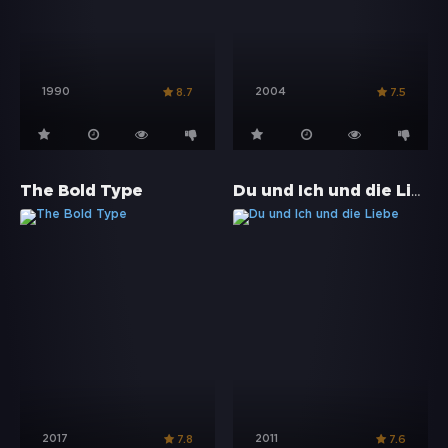
1990
2004
8.7
7.5
Du und Ich und die Liebe
The Bold Type
2017
2011
7.8
7.6