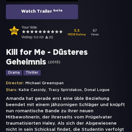
beta
Watch Trailer
Your Vote:
0.0
67
5.5
Views
IMDB Rating
Voting:
0.0
/
10
(
0
)
Kill for Me - Düsteres
Geheimnis
(
2013
)
Drama
Thriller
Director:
Michael Greenspan
,
,
Stars:
Katie Cassidy
Tracy Spiridakos
Donal Logue
Amanda hat gerade erst eine üble Beziehung
beendet mit einem jähzornigen Schläger und knüpft
nun romantische Bande zu ihrer neuen
Mitbewohnerin, der ihrerseits vom Prügelvater
traumatisierten Haley. Als sich der Abgewiesene
nicht in sein Schicksal findet, die Studentin verfolgt