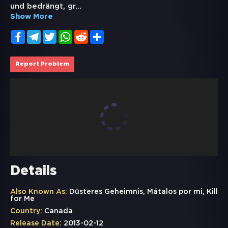
und bedrängt, gr
...
Show More
Facebook
Telegram
Twitter
WhatsApp
Reddit
Share
Report Problem
Details
Also Known As:
Düsteres Geheimnis, Mátalos por mi, Kill
for Me
Country:
Canada
Release Date:
2013-02-12