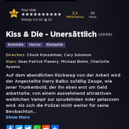
Your Vote:
0.0
95
5.2
Views
IMDB Rating
Voting:
0.0
/
10
(
0
)
Kiss & Die - Unersättlich
(
2006
)
Komödie
Horror
Romantik
,
Directors:
Chuck Konzelman
Cary Solomon
,
,
Stars:
Sean Patrick Flanery
Michael Biehn
Charlotte
Ayanna
Auf dem abendlichen Rückweg von der Arbeit wird
der Angestellte Harry Balbo zufällig Zeuge, wie
jener Trunkenbold, der ihn eben erst um Geld
anbettelte, von einem ausnehmend attraktiven
weiblichen Vampir zur sprudelnden Ader gelasssen
wird. Als sich die Polizei nicht weiter für seine
Beobachtun
...
Show More
Facebook
Telegram
Twitter
WhatsApp
Reddit
Share