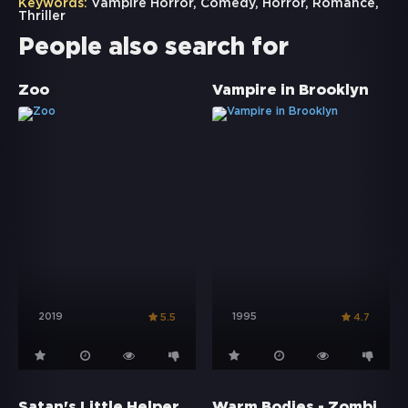
Keywords:
Vampire Horror
,
Comedy
,
Horror
,
Romance
,
Thriller
People also search for
Zoo
Vampire in Brooklyn
2019
1995
5.5
4.7
Warm Bodies - Zombies mit Herz
Satan's Little Helper