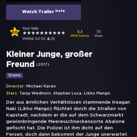
beta
Watch Trailer
Your Vote:
0.0
70
5.3
Views
IMDB Rating
Voting:
0.0
/
10
(
0
)
Kleiner Junge, großer
Freund
(
2017
)
Drama
Director:
Michael Karen
,
,
Stars:
Tanja Wedhorn
Stephan Luca
Likho Mango
Der aus ärmlichen Verhältnissen stammende Keagan
Naki (Likho Mango) flüchtet durch die Straßen von
Kapstadt, nachdem er die auf dem Schwarzmarkt
gewinnbringende Meeresschneckensorte Abalone
gefischt hat. Die Polizei ist ihm dicht auf den
Fersen, doch dann bekommt der Junge unerwartet