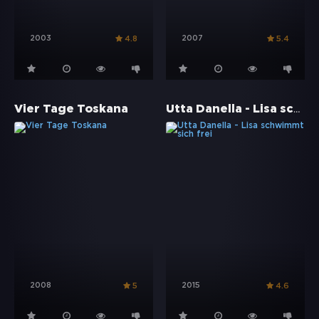
2003
2007
4.8
5.4
Utta Danella - Lisa schwimmt sich frei
Vier Tage Toskana
2008
2015
5
4.6