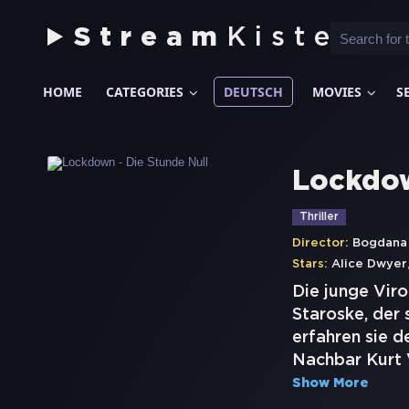
Stream
Kiste
HOME
CATEGORIES
DEUTSCH
MOVIES
S
Lockdow
Thriller
Director:
Bogdana
Stars:
Alice Dwyer
Die junge Viro
Staroske, der 
erfahren sie d
Nachbar Kurt V
Show More