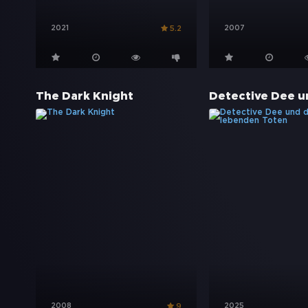
2021
2007
5.2
The Dark Knight
2008
2025
9