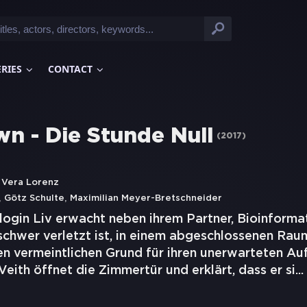
ERIES
CONTACT
n - Die Stunde Null
(
2017
)
 Vera Lorenz
,
,
Götz Schulte
Maximilian Meyer-Bretschneider
login Liv erwacht neben ihrem Partner, Bioinforma
schwer verletzt ist, in einem abgeschlossenen Rau
en vermeintlichen Grund für ihren unerwarteten Auf
eith öffnet die Zimmertür und erklärt, dass er si
...