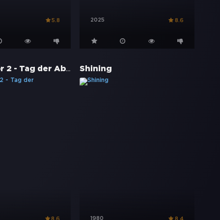
2025
5.8
8.6
Terminator 2 - Tag der Abrechnung
Shining
1980
8.6
8.4