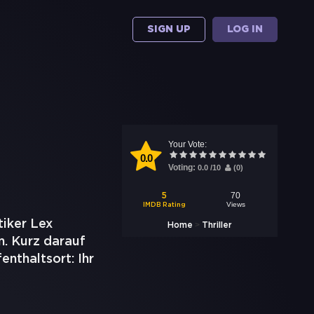
SIGN UP
LOG IN
Your Vote:
0.0
Voting:
0.0
/
10
(
0
)
70
5
Views
IMDB Rating
tiker Lex
>
Home
Thriller
m. Kurz darauf
enthaltsort: Ihr