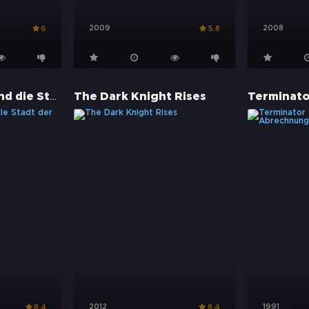
2009
2008
6
5.8
Detective Dee und die Stadt der lebenden Toten
The Dark Knight Rises
2012
1991
8.4
8.4