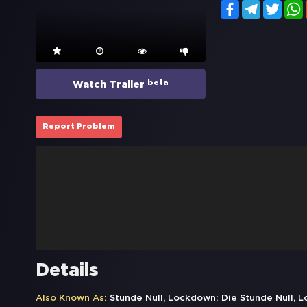
Facebook
Telegram
Twitt
beta
Watch Trailer
Report Problem
Details
Also Known As:
Stunde Null, Lockdown: Die Stunde Null,