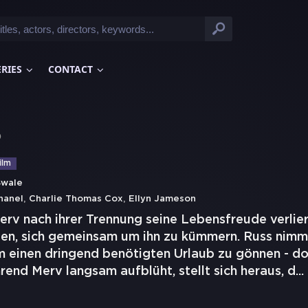
ERIES
CONTACT
)
ilm
Swale
,
,
hanel
Charlie Thomas Cox
Ellyn Jameson
erv nach ihrer Trennung seine Lebensfreude verlier
n, sich gemeinsam um ihn zu kümmern. Russ nimmt
hm einen dringend benötigten Urlaub zu gönnen - d
end Merv langsam aufblüht, stellt sich heraus, d
...