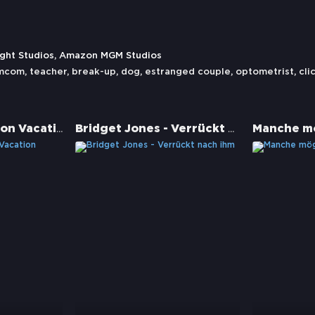
ight Studios, Amazon MGM Studios
mcom
,
teacher
,
break-up
,
dog
,
estranged couple
,
optometrist
,
cli
People We Meet on Vacation
Bridget Jones - Verrückt nach ihm
Manche mö