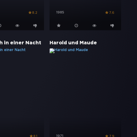
1985
8.2
7.6
h in einer Nacht
Harold und Maude
1971
8.1
7.9