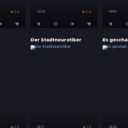
2025
1959
6.6
6.6
Der Stadtneurotiker
Es gescha
1977
1934
6.9
7.9