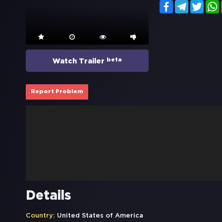
Facebook
Telegram
Twitt
beta
Watch Trailer
Report Problem
Details
Country:
United States of America