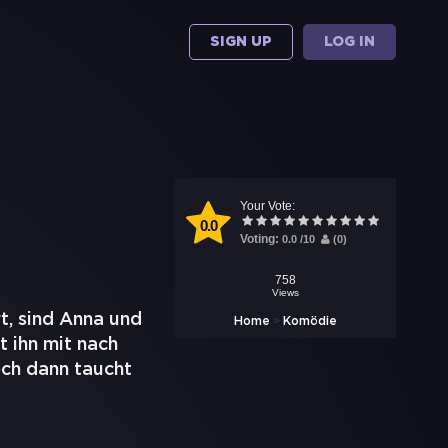
SIGN UP
LOG IN
Your Vote:
0.0
Voting:
0.0
/
10
(
0
)
758
Views
t, sind Anna und
>
Home
Komödie
 ihn mit nach
och dann taucht