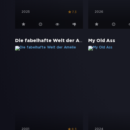
2025
2026
7.3
Die fabelhafte Welt der Amélie
My Old Ass
2001
2024
8.3