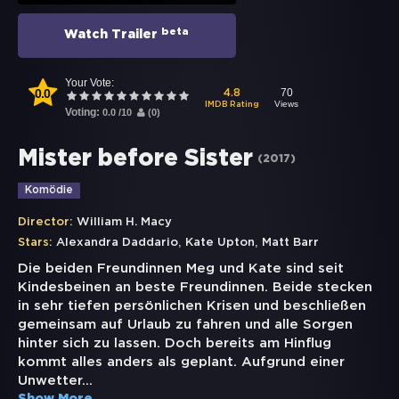
beta
Watch Trailer
Your Vote:
0.0
70
4.8
Views
IMDB Rating
Voting:
0.0
/
10
(
0
)
Mister before Sister
(
2017
)
Komödie
Director:
William H. Macy
,
,
Stars:
Alexandra Daddario
Kate Upton
Matt Barr
Die beiden Freundinnen Meg und Kate sind seit
Kindesbeinen an beste Freundinnen. Beide stecken
in sehr tiefen persönlichen Krisen und beschließen
gemeinsam auf Urlaub zu fahren und alle Sorgen
hinter sich zu lassen. Doch bereits am Hinflug
kommt alles anders als geplant. Aufgrund einer
Unwetter
...