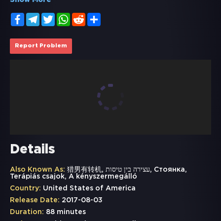
Show More
Facebook
Telegram
Twitter
WhatsApp
Reddit
Share
Report Problem
Details
Also Known As:
猎男有转机, עצירה בין טיסות, Стоянка,
Terápiás csajok, A kényszermegálló
Country:
United States of America
Release Date:
2017-08-03
Duration:
88 minutes