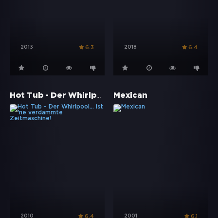
2013
2018
6.3
6.4
Hot Tub - Der Whirlpool... ist 'ne verdammte Zeitmaschine!
Mexican
2010
2001
6.4
6.1