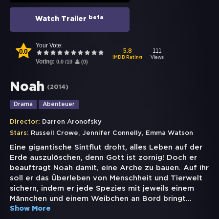
beta
Watch Trailer
Your Vote:
0.0
111
5.8
Views
IMDB Rating
Voting:
0.0
/
10
(
0
)
Noah
(
2014
)
Drama
Abenteuer
Director:
Darren Aronofsky
,
,
Stars:
Russell Crowe
Jennifer Connelly
Emma Watson
Eine gigantische Sintflut droht, alles Leben auf der
Erde auszulöschen, denn Gott ist zornig! Doch er
beauftragt Noah damit, eine Arche zu bauen. Auf ihr
soll er das Überleben von Menschheit und Tierwelt
sichern, indem er jede Spezies mit jeweils einem
Männchen und einem Weibchen an Bord bringt
...
Show More