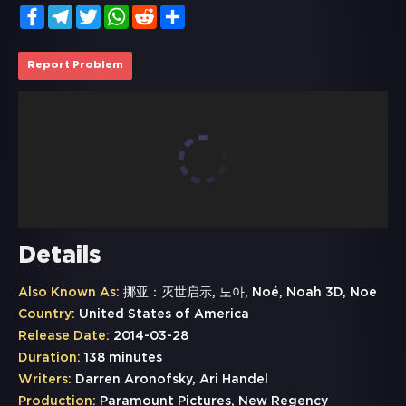
Facebook
Telegram
Twitter
WhatsApp
Reddit
Share
Report Problem
Details
Also Known As:
挪亚：灭世启示, 노아, Noé, Noah 3D, Noe
Country:
United States of America
Release Date:
2014-03-28
Duration:
138 minutes
Writers:
Darren Aronofsky, Ari Handel
Production:
Paramount Pictures, New Regency