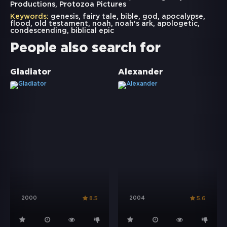
Productions, Protozoa Pictures
Keywords:
genesis
,
fairy tale
,
bible
,
god
,
apocalypse
,
flood
,
old testament
,
noah
,
noah's ark
,
apologetic
,
condescending
,
biblical epic
People also search for
Gladiator
Alexander
2000
2004
8.5
5.6