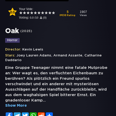
Your Vote:
0.0
1907
5
Views
IMDB Rating
Voting:
0.0
/
10
(
0
)
Oak
(
2025
)
Horror
Director:
Kevin Lewis
,
,
Stars:
Joey Lauren Adams
Armand Assante
Catharine
Daddario
Eine Gruppe Teenager nimmt eine fatale Mutprobe
an: Wer wagt es, den verfluchten Eichenbaum zu
berühren? Als plötzlich ein Freund spurlos
verschwindet und ein anderer mit mysteriösen
Ausschlägen auf der Handfläche zurückbleibt, wird
aus dem waghalsigen Spiel bitterer Ernst. Ein
gnadenloser Kamp
...
Show More
Facebook
Telegram
Twitter
WhatsApp
Reddit
Share