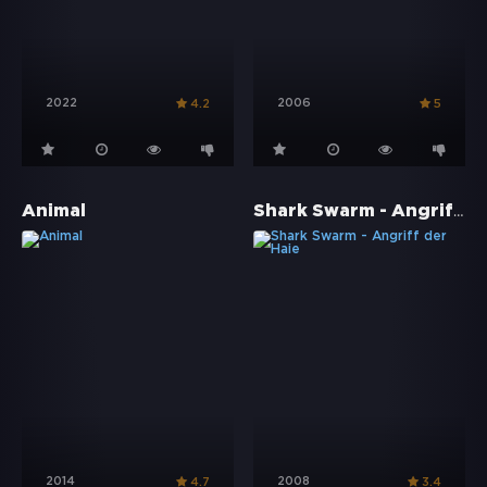
2022
2006
4.2
5
Shark Swarm - Angriff der Haie
Animal
2014
2008
4.7
3.4