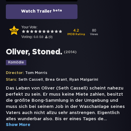
beta
Watch Trailer
Your Vote:
0.0
80
4.2
Views
IMDB Rating
Voting:
0.0
/
10
(
0
)
Oliver, Stoned.
(
2014
)
Komödie
Director:
Tom Morris
,
,
Stars:
Seth Cassell
Brea Grant
Ryan Malgarini
Das Leben von Oliver (Seth Cassell) scheint nahezu
perfekt zu sein. Er muss keine Miete zahlen, besitzt
die größte Bong-Sammlung in der Umgebung und
muss sich bei seinem Job in der Waschanlage seines
Vaters auch nicht allzu sehr anstrengen. Eigentlich
alles wunderbar also. Bis er eines Tages de
...
Show More