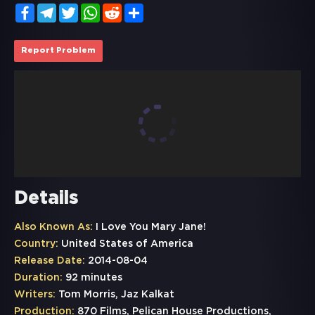
Facebook
Telegram
Twitter
WhatsApp
Reddit
Share
Report Problem
Details
Also Known As:
I Love You Mary Jane!
Country:
United States of America
Release Date:
2014-08-04
Duration:
92 minutes
Writers:
Tom Morris, Jaz Kalkat
Production:
870 Films, Pelican House Productions,