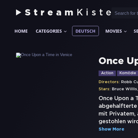
Stream
Kiste
HOME
CATEGORIES
DEUTSCH
MOVIES
S
Once Up
Action
Komödie
Directors:
Robb Cu
Stars:
Bruce Willis
Once Upon a Ti
abgehalfterte 
mit Privatem,
gestohlen wird
Show More