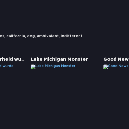
les
,
california
,
dog
,
ambivalent
,
indifferent
Wie ich ein Superheld wurde
Lake Michigan Monster
Good New