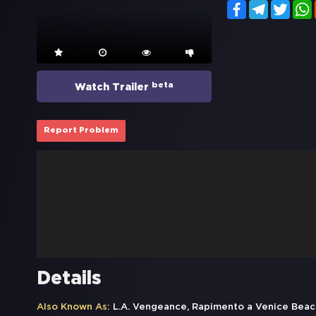
Facebook
Telegram
Twitt
beta
Watch Trailer
Report Problem
Details
Also Known As:
L.A. Vengeance, Rapimento a Venice Beac