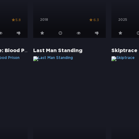
2018
2025
5.8
6.3
Naruto the Movie: Blood Prison
Last Man Standing
Skiptrace