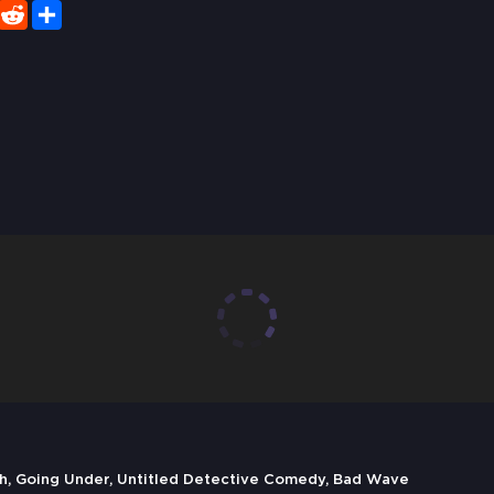
er
WhatsApp
Reddit
Share
h, Going Under, Untitled Detective Comedy, Bad Wave