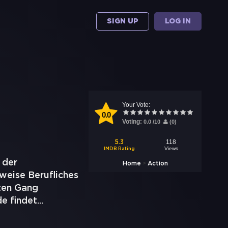
SIGN UP
LOG IN
Your Vote:
0.0
Voting:
0.0
/
10
(
0
)
118
5.3
Views
IMDB Rating
 der
>
Home
Action
weise Berufliches
gten Gang
de findet
...