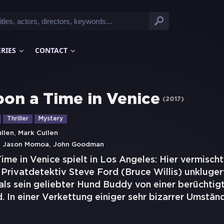
ERIES
CONTACT
on a Time in Venice
(
2017
)
Thriller
Mystery
,
llen
Mark Cullen
,
,
Jason Momoa
John Goodman
me in Venice spielt in Los Angeles: Hier vermischt
Privatdetektiv Steve Ford (Bruce Willis) unkluger
 als sein geliebter Hund Buddy von einer berüchti
. In einer Verkettung einiger sehr bizarrer Umstän