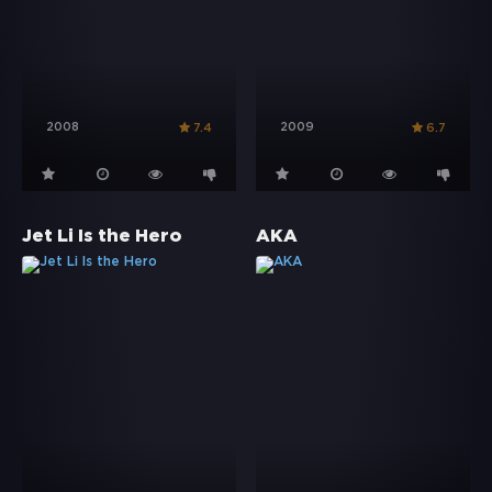
2008
2009
7.4
6.7
Jet Li Is the Hero
AKA