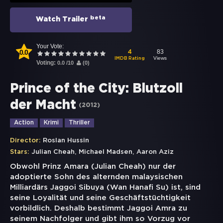
beta
Watch Trailer
Your Vote:
0.0
83
4
Views
IMDB Rating
Voting:
0.0
/
10
(
0
)
Prince of the City: Blutzoll
der Macht
(
2012
)
Action
Krimi
Thriller
Director:
Roslan Hussin
,
,
Stars:
Julian Cheah
Michael Madsen
Aaron Aziz
Obwohl Prinz Amara (Julian Cheah) nur der
adoptierte Sohn des alternden malaysischen
Milliardärs Jaggoi Sibuya (Wan Hanafi Su) ist, sind
seine Loyalität und seine Geschäftstüchtigkeit
vorbildlich. Deshalb bestimmt Jaggoi Amra zu
seinem Nachfolger und gibt ihm so Vorzug vor