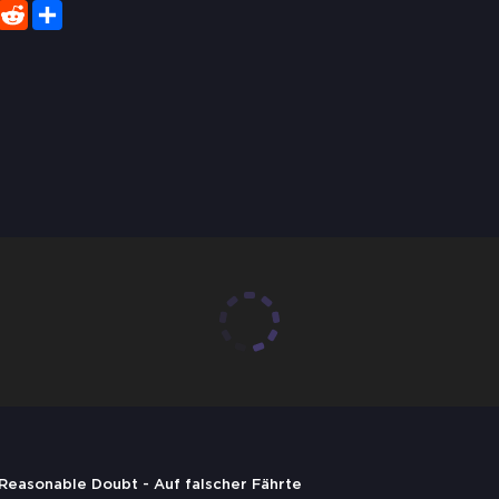
er
WhatsApp
Reddit
Share
 Reasonable Doubt - Auf falscher Fährte