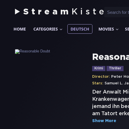
Stream
Kiste
HOME
CATEGORIES
DEUTSCH
MOVIES
S
Reason
Krimi
Thriller
Director:
Peter Ho
Stars:
Samuel L. J
Der Anwalt Mit
Krankenwagen 
jemand ihn be
am Tatort erke
Show More