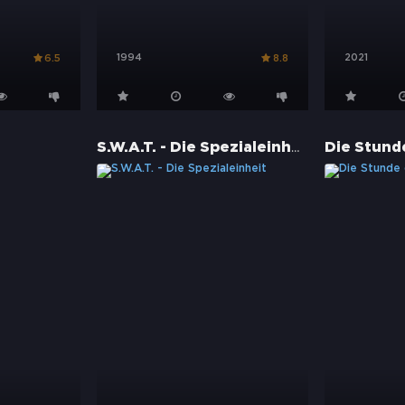
1994
2021
6.5
8.8
S.W.A.T. - Die Spezialeinheit
Die Stund