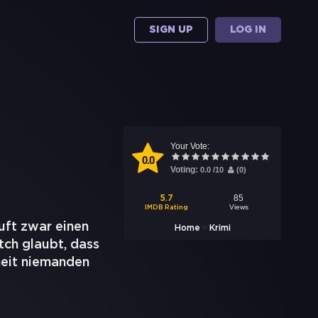
SIGN UP
LOG IN
Your Vote:
0.0
Voting:
0.0
/
10
(
0
)
85
5.7
Views
IMDB Rating
uft zwar einen
>
Home
Krimi
tch glaubt, dass
heit niemanden