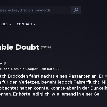
ERIES
CONTACT
able Doubt
(
2014
)
witt
,
,
ackson
Dominic Cooper
Erin Karpluk
ch Brockden fährt nachts einen Passanten an. Er r
für den Verletzen, begeht jedoch Fahrerflucht. Mi
obachtet haben könnte, konnte aber in der Dunkel
nnen. Er hörte lediglich, wie jemand in einer Ga
...