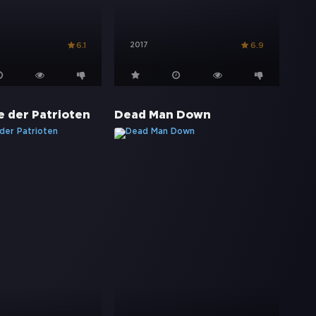
2017
6.1
6.9
e der Patrioten
Dead Man Down