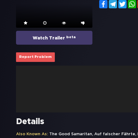
Facebook
Telegram
Twitt
beta
Watch Trailer
Report Problem
Details
Also Known As:
The Good Samaritan, Auf falscher Fährte,