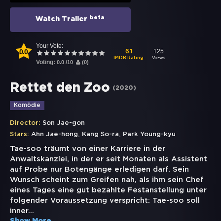
beta
Watch Trailer
Your Vote:
0.0
125
6.1
Views
IMDB Rating
Voting:
0.0
/
10
(
0
)
Rettet den Zoo
(
2020
)
Komödie
Director:
Son Jae-gon
,
,
Stars:
Ahn Jae-hong
Kang So-ra
Park Young-kyu
Tae-soo träumt von einer Karriere in der
Anwaltskanzlei, in der er seit Monaten als Assistent
auf Probe nur Botengänge erledigen darf. Sein
Wunsch scheint zum Greifen nah, als ihm sein Chef
eines Tages eine gut bezahlte Festanstellung unter
folgender Voraussetzung verspricht: Tae-soo soll
inner
...