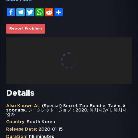
Show More
Facebook
Telegram
Twitter
WhatsApp
Reddit
Share
Report Problem
Details
Also Known As:
(Special) Secret Zoo Bundle, Тайный
зоопарк, シークレット・ジョブ：2020, 해치지않아, 해치지
않아
Country:
South Korea
Release Date:
2020-01-15
Duration:
118 minutes