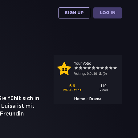
SIGN UP
LOG IN
Your Vote:
0.0
Voting:
0.0
/
10
(
0
)
110
6.6
Views
IMDB Rating
e fühlt sich in
>
Home
Drama
Luisa ist mit
 Freundin