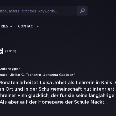
ERIES
CONTACT
d
(
2018
)
 Andereggen
,
,
mass
Ulrike C. Tscharre
Johanna Gastdorf
onaten arbeitet Luisa Jobst als Lehrerin in Kails. Si
n Ort und in der Schulgemeinschaft gut integriert. 
reiner Finn glücklich, der für sie seine langjährige
. Als aber auf der Homepage der Schule Nackt
...