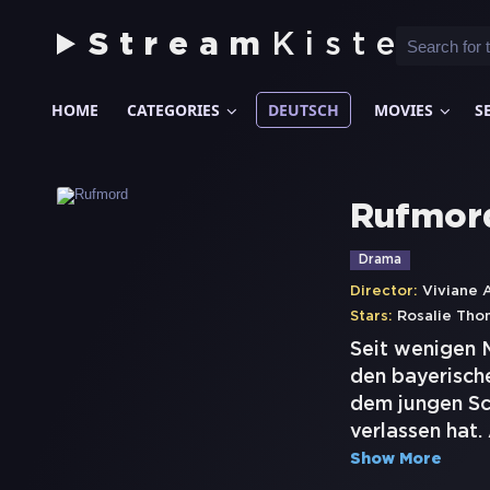
Stream
Kiste
HOME
CATEGORIES
DEUTSCH
MOVIES
S
Rufmor
Drama
Director:
Viviane
Stars:
Rosalie Tho
Seit wenigen M
den bayerische
dem jungen Sch
verlassen hat
Show More