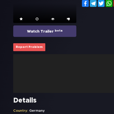
Facebook
Telegram
Twitt
beta
Watch Trailer
Report Problem
Details
Country:
Germany