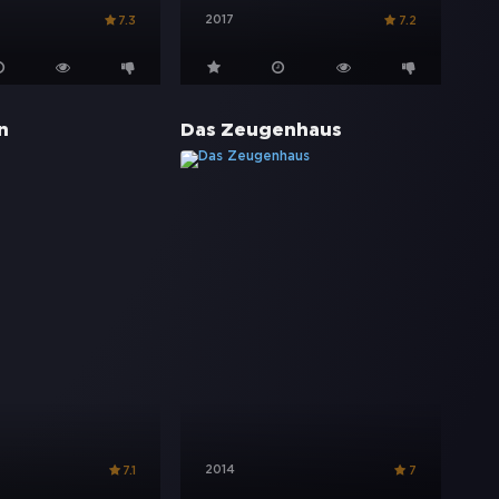
2017
7.3
7.2
n
Das Zeugenhaus
2014
7.1
7