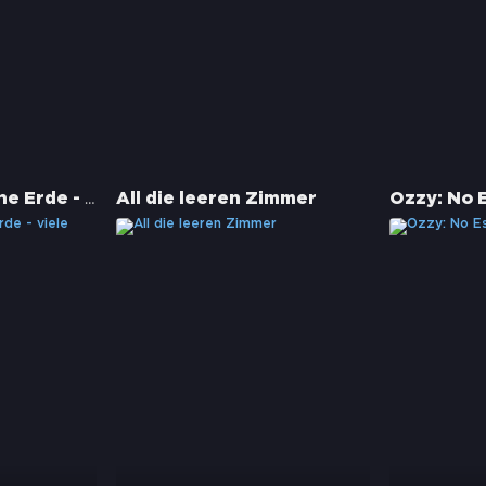
Planet Erde II: Eine Erde - viele Welten
All die leeren Zimmer
Ozzy: No 