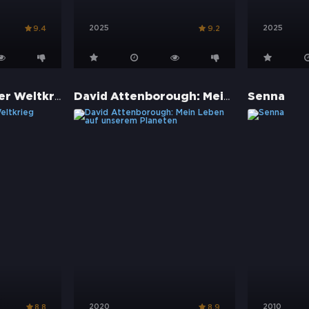
2025
2025
9.4
9.2
Apokalypse erster Weltkrieg
David Attenborough: Mein Leben auf unserem Planeten
Senna
2020
2010
8.8
8.9