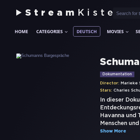
Stream
Kiste
HOME
CATEGORIES
DEUTSCH
MOVIES
S
Schuma
Dokumentation
Director:
Marieke 
Stars:
Charles Sc
In dieser Dok
Entdeckungsre
Havanna und To
Menschen und C
Show More