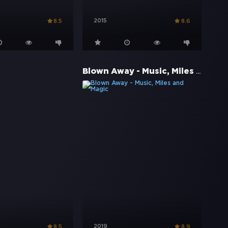
2015
8.5
8.6
Blown Away - Music, Miles and Magic
2019
8.5
8.9