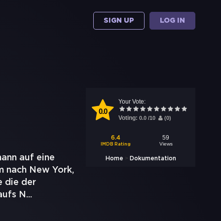
SIGN UP
LOG IN
Your Vote:
0.0
Voting:
0.0
/
10
(
0
)
59
6.4
Views
IMDB Rating
ann auf eine
>
Home
Dokumentation
m nach New York,
e die der
aufs N
...