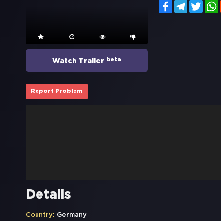
Facebook
Telegram
Twitt
beta
Watch Trailer
Report Problem
Details
Country:
Germany