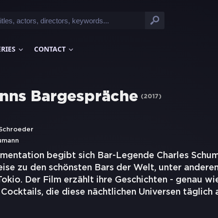
ERIES
CONTACT
nns Bargespräche
(
2017
)
Schroeder
humann
umentation begibt sich Bar-Legende Charles Schum
ise zu den schönsten Bars der Welt, unter andere
kio. Der Film erzählt ihre Geschichten - genau wi
ocktails, die diese nächtlichen Universen täglich 