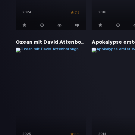
2024
2016
7.3
Ozean mit David Attenborough
2025
2014
8.5