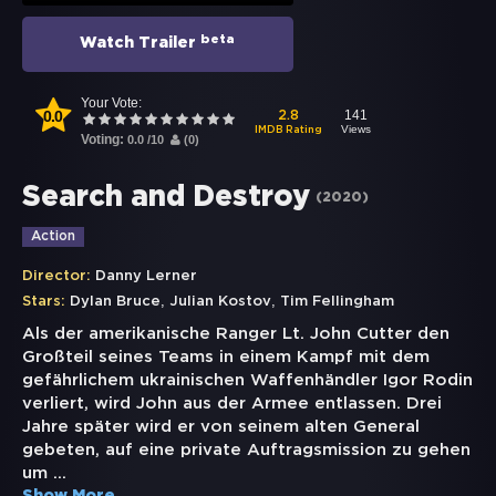
beta
Watch Trailer
Your Vote:
0.0
141
2.8
Views
IMDB Rating
Voting:
0.0
/
10
(
0
)
Search and Destroy
(
2020
)
Action
Director:
Danny Lerner
,
,
Stars:
Dylan Bruce
Julian Kostov
Tim Fellingham
Als der amerikanische Ranger Lt. John Cutter den
Großteil seines Teams in einem Kampf mit dem
gefährlichem ukrainischen Waffenhändler Igor Rodin
verliert, wird John aus der Armee entlassen. Drei
Jahre später wird er von seinem alten General
gebeten, auf eine private Auftragsmission zu gehen
um
...