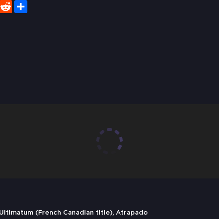
er
WhatsApp
Reddit
Share
ltimatum (French Canadian title), Atrapado