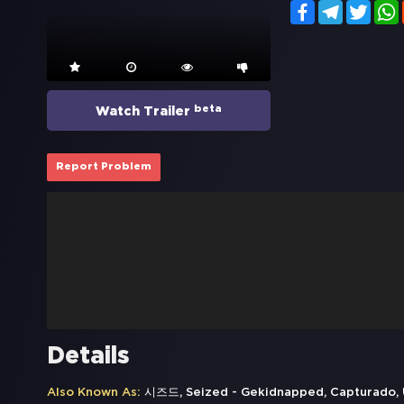
Facebook
Telegram
Twitt
beta
Watch Trailer
Report Problem
Details
Also Known As:
시즈드, Seized - Gekidnapped, Capturado, U