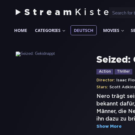
Stream
Kiste
HOME
CATEGORIES
DEUTSCH
MOVIES
S
Seized:
Action
Thriller
Director:
Isaac Flo
Stars:
Scott Adkin
Nero trägt se
bekannt dafür
Männer, die N
ihn dazu zu br
Show More