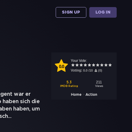
SIGN UP
LOG IN
Your Vote:
0.0
Voting:
0.0
/
10
(
0
)
211
5.3
Views
IMDB Rating
Agent war er
>
Home
Action
 haben sich die
raben haben, um
sch
...