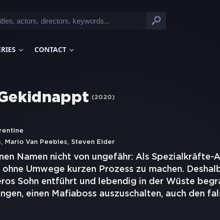
ERIES
CONTACT
 Gekidnappt
(
2020
)
rentine
,
,
s
Mario Van Peebles
Steven Elder
inen Namen nicht von ungefähr: Als Spezialkräfte-
, ohne Umwege kurzen Prozess zu machen. Deshalb
eros Sohn entführt und lebendig in der Wüste beg
ingen, einen Mafiaboss auszuschalten, auch den fal