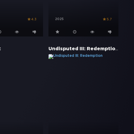
2025
4.3
5.7
Undisputed III: Redemption
t