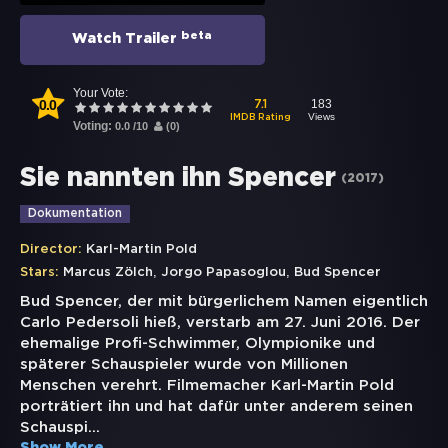
beta
Watch Trailer
Your Vote:
0.0
183
7.1
Views
IMDB Rating
Voting:
0.0
/
10
(
0
)
Sie nannten ihn Spencer
(
2017
)
Dokumentation
Director:
Karl-Martin Pold
,
,
Stars:
Marcus Zölch
Jorgo Papasoglou
Bud Spencer
Bud Spencer, der mit bürgerlichem Namen eigentlich
Carlo Pedersoli hieß, verstarb am 27. Juni 2016. Der
ehemalige Profi-Schwimmer, Olympionike und
späterer Schauspieler wurde von Millionen
Menschen verehrt. Filmemacher Karl-Martin Pold
porträtiert ihn und hat dafür unter anderem seinen
Schauspi
...