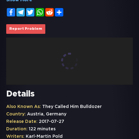
Show More
Facebook
Telegram
Twitter
WhatsApp
Reddit
Share
Report Problem
Details
Also Known As:
They Called Him Bulldozer
Country:
Austria, Germany
Release Date:
2017-07-27
Duration:
122 minutes
Writers:
Karl-Martin Pold