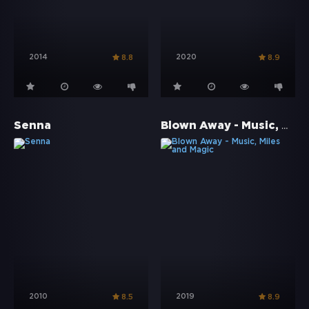
2014
2020
8.8
8.9
Blown Away - Music, Miles and Magic
Senna
2010
2019
8.5
8.9