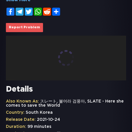
Show More
Facebook
Telegram
Twitter
WhatsApp
Reddit
Share
Report Problem
Details
Also Known As:
スレート, 불어라 검풍아, SLATE - Here she
comes to save the World
Country:
South Korea
Release Date:
2021-10-24
Duration:
99 minutes