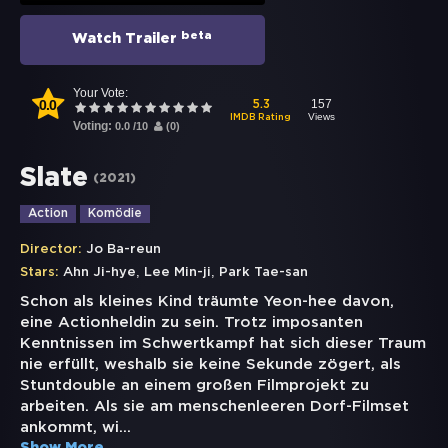
beta
Watch Trailer
Your Vote:
0.0
157
5.3
Views
IMDB Rating
Voting:
0.0
/
10
(
0
)
Slate
(
2021
)
Action
Komödie
Director:
Jo Ba-reun
,
,
Stars:
Ahn Ji-hye
Lee Min-ji
Park Tae-san
Schon als kleines Kind träumte Yeon-hee davon,
eine Actionheldin zu sein. Trotz imposanten
Kenntnissen im Schwertkampf hat sich dieser Traum
nie erfüllt, weshalb sie keine Sekunde zögert, als
Stuntdouble an einem großen Filmprojekt zu
arbeiten. Als sie am menschenleeren Dorf-Filmset
ankommt, wi
...