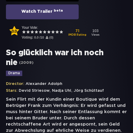
beta
Watch Trailer
Your Vote:
0.0
103
7.1
Views
IMDB Rating
Voting:
0.0
/
10
(
0
)
So glücklich war ich noch
nie
(
2009
)
Drama
Director:
Alexander Adolph
,
,
Stars:
Devid Striesow
Nadja Uhl
Jörg Schüttauf
Sein Flirt mit der Kundin einer Boutique wird dem
Betrüger Frank zum Verhängnis: Er wird gefasst und
muss hinter Gitter. Nach seiner Entlassung kommt er
bei seinem Bruder unter. Durch dessen
rechtschaffene Art wird er angespornt, sein Geld
zur Abwechslung auf ehrliche Weise zu verdienen.