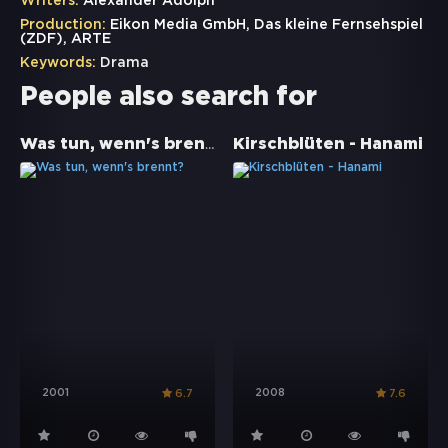
Writers:
Alexander Adolph
Production:
Eikon Media GmbH, Das kleine Fernsehspiel
(ZDF), ARTE
Keywords:
Drama
People also search for
Was tun, wenn's brennt?
Kirschblüten - Hanami
2001
2008
6.7
7.6