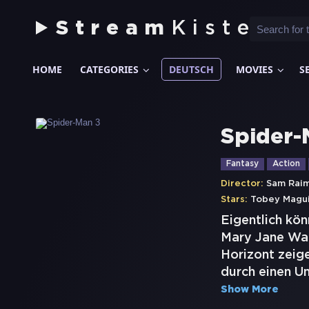
Stream
Kiste
HOME
CATEGORIES
DEUTSCH
MOVIES
S
Spider-
Fantasy
Action
Director:
Sam Raim
Stars:
Tobey Magu
Eigentlich kön
Mary Jane Wat
Horizont zeige
durch einen U
Show More