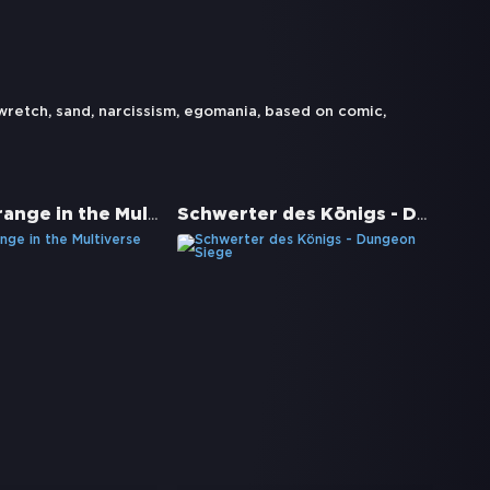
wretch
,
sand
,
narcissism
,
egomania
,
based on comic
,
Doctor Strange in the Multiverse of Madness
Schwerter des Königs - Dungeon Siege