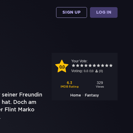
SIGN UP
LOG IN
Your Vote:
0.0
Voting:
0.0
/
10
(
0
)
329
6.3
Views
IMDB Rating
r seiner Freundin
>
Home
Fantasy
 hat. Doch am
r Flint Marko
.