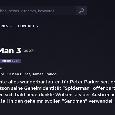
ERIES
CONTACT
Man 3
(
2007
)
Abenteuer
i
,
,
ire
Kirsten Dunst
James Franco
nte alles wunderbar laufen für Peter Parker, seit e
son seine Geheimidentität "Spiderman" offenbart
n sich bald neue dunkle Wolken, als der Ausbreche
nfall in den geheimnisvollen "Sandman" verwandel
..