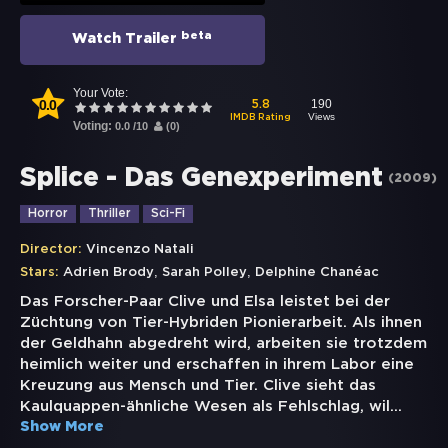
beta
Watch Trailer
Your Vote:
0.0
190
5.8
Views
IMDB Rating
Voting:
0.0
/
10
(
0
)
Splice - Das Genexperiment
(
2009
)
Horror
Thriller
Sci-Fi
Director:
Vincenzo Natali
,
,
Stars:
Adrien Brody
Sarah Polley
Delphine Chanéac
Das Forscher-Paar Clive und Elsa leistet bei der
Züchtung von Tier-Hybriden Pionierarbeit. Als ihnen
der Geldhahn abgedreht wird, arbeiten sie trotzdem
heimlich weiter und erschaffen in ihrem Labor eine
Kreuzung aus Mensch und Tier. Clive sieht das
Kaulquappen-ähnliche Wesen als Fehlschlag, wil
...
Show More