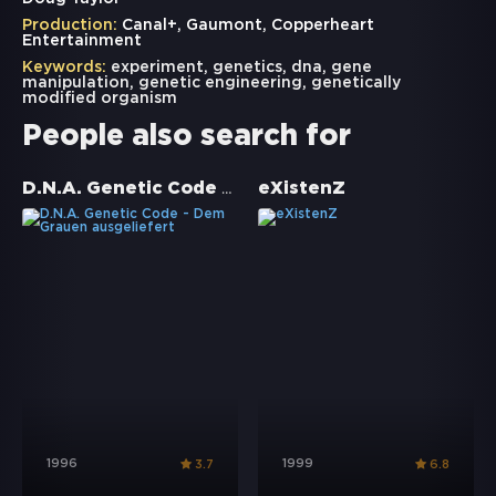
Production:
Canal+, Gaumont, Copperheart
Entertainment
Keywords:
experiment
,
genetics
,
dna
,
gene
manipulation
,
genetic engineering
,
genetically
modified organism
People also search for
D.N.A. Genetic Code - Dem Grauen ausgeliefert
eXistenZ
1996
1999
3.7
6.8