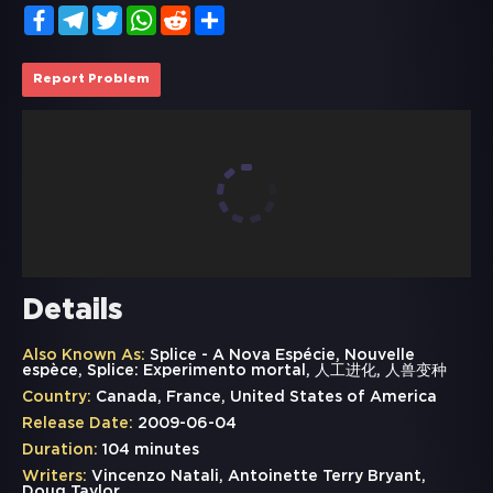
Facebook
Telegram
Twitter
WhatsApp
Reddit
Share
Report Problem
Details
Also Known As:
Splice - A Nova Espécie, Nouvelle
espèce, Splice: Experimento mortal, 人工进化, 人兽变种
Country:
Canada, France, United States of America
Release Date:
2009-06-04
Duration:
104 minutes
Writers:
Vincenzo Natali, Antoinette Terry Bryant,
Doug Taylor