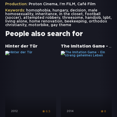
Production:
Proton Cinema, I'm FILM, Café Film
Keywords:
homophobia
,
hungary
,
decision
,
male
homosexuality
,
inheritance
,
in the closet
,
football
(soccer)
,
attempted robbery
,
threesome
,
handjob
,
lgbt
,
living alone
,
home renovation
,
beekeeping
,
orthodox
christianity
,
motorbike
,
gay theme
People also search for
The Imitation Game - Ein streng geheimes Leben
Hinter der Tür
2012
2014
6.5
8