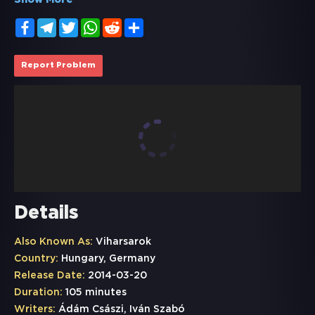
Show More
Facebook
Telegram
Twitter
WhatsApp
Reddit
Share
Report Problem
Details
Also Known As:
Viharsarok
Country:
Hungary, Germany
Release Date:
2014-03-20
Duration:
105 minutes
Writers:
Ádám Császi, Iván Szabó