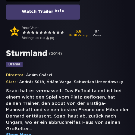
beta
Watch Trailer
Your Vote:
0.0
87
6.8
Views
IMDB Rating
Voting:
0.0
/
10
(
0
)
Sturmland
(
2014
)
Drama
Director:
Ádám Császi
,
,
Stars:
András Sütö
Ádám Varga
Sebastian Urzendowsky
Szabi hat es vermasselt. Das Fußballtalent ist bei
einem wichtigen Spiel vom Platz geflogen, hat
seinen Trainer, den Scout von der Erstliga-
Mannschaft und seinen besten Freund und Mitspieler
Bernard enttäuscht. Szabi haut ab, zurück nach
Ungarn, wo er ein abbruchreifes Haus von seinen
Großelter
...