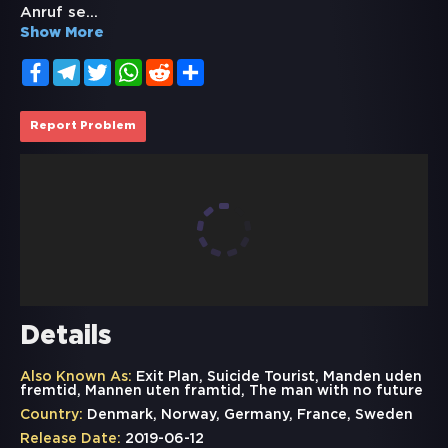
Anruf se
...
Show More
Facebook
Telegram
Twitter
WhatsApp
Reddit
Share
Report Problem
Details
Also Known As:
Exit Plan, Suicide Tourist, Manden uden
fremtid, Mannen uten framtid, The man with no future
Country:
Denmark, Norway, Germany, France, Sweden
Release Date:
2019-06-12