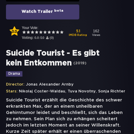
beta
Watch Trailer
Your Vote:
0.0
162
5.1
Views
IMDB Rating
Voting:
0.0
/
10
(
0
)
Suicide Tourist - Es gibt
kein Entkommen
(
2019
)
Drama
Director:
Jonas Alexander Arnby
,
,
Stars:
Nikolaj Coster-Waldau
Tuva Novotny
Sonja Richter
Suicide Tourist erzählt die Geschichte des schwer
erkrankten Max, der an einem unheilbaren
Gehirntumor leidet und beschließt, sich das Leben
zu nehmen. Sein Plan sich zu erhängen scheitert
jedoch im letzten Moment an seiner Willenskraft.
Kurze Zeit später erhält er einen überraschenden