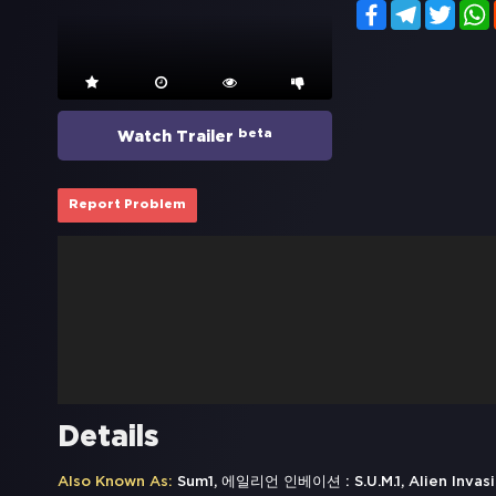
Facebook
Telegram
Twitt
beta
Watch Trailer
Report Problem
Details
Also Known As:
Sum1, 에일리언 인베이션 : S.U.M.1, Alien Invasion: