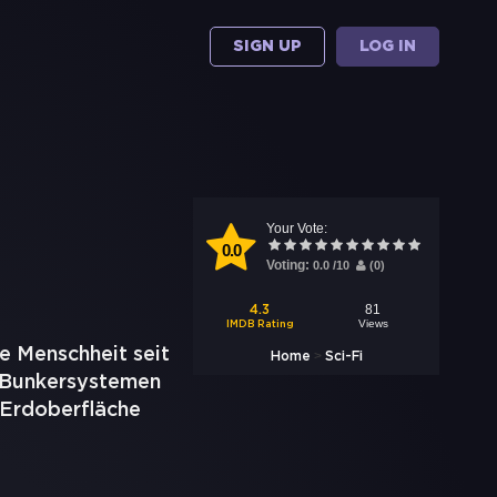
SIGN UP
LOG IN
Your Vote:
0.0
Voting:
0.0
/
10
(
0
)
81
4.3
Views
IMDB Rating
e Menschheit seit
>
Home
Sci-Fi
n Bunkersystemen
r Erdoberfläche