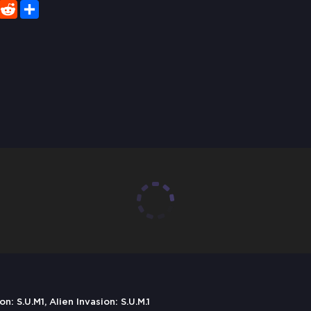
er
WhatsApp
Reddit
Share
 S.U.M1, Alien Invasion: S.U.M.1