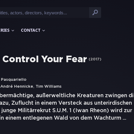
ERIES
CONTACT
- Control Your Fear
(
2017
)
 Pasquariello
,
,
André Hennicke
Tim Williams
übermächtige, außerweltliche Kreaturen zwingen di
azu, Zuflucht in einem Versteck aus unterirdische
 junge Militärrekrut S.U.M. 1 (Iwan Rheon) wird zu
 in einem entlegenen Wald von dem Wachturm
...