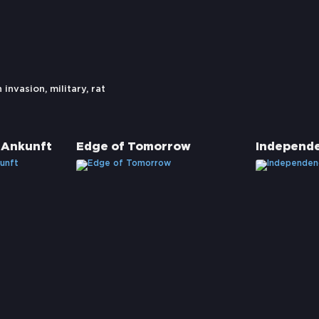
n invasion
,
military
,
rat
e Ankunft
Edge of Tomorrow
Independ