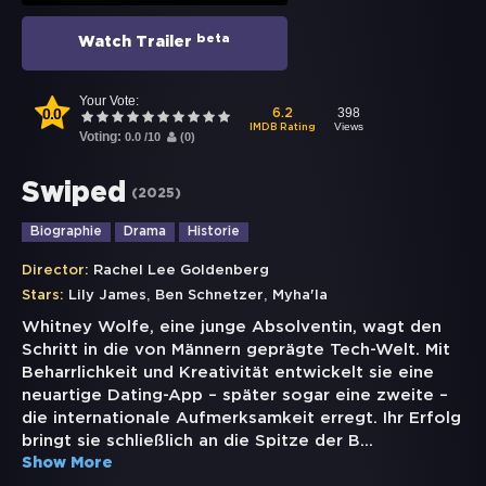
beta
Watch Trailer
Your Vote:
0.0
398
6.2
Views
IMDB Rating
Voting:
0.0
/
10
(
0
)
Swiped
(
2025
)
Biographie
Drama
Historie
Director:
Rachel Lee Goldenberg
,
,
Stars:
Lily James
Ben Schnetzer
Myha'la
Whitney Wolfe, eine junge Absolventin, wagt den
Schritt in die von Männern geprägte Tech-Welt. Mit
Beharrlichkeit und Kreativität entwickelt sie eine
neuartige Dating-App – später sogar eine zweite –
die internationale Aufmerksamkeit erregt. Ihr Erfolg
bringt sie schließlich an die Spitze der B
...
Show More