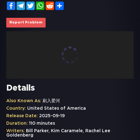
Facebook
Telegram
Twitter
WhatsApp
Reddit
Share
Report Problem
Details
Also Known As:
刷入爱河
Country:
United States of America
Release Date:
2025-09-19
Duration:
110 minutes
Writers:
Bill Parker, Kim Caramele, Rachel Lee
Goldenberg