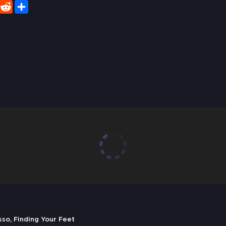
er
WhatsApp
Reddit
Share
, Finding Your Feet