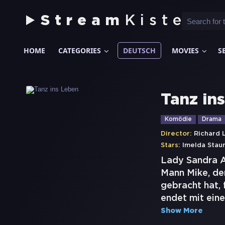
Stream
Kiste
HOME
CATEGORIES
DEUTSCH
MOVIES
S
Tanz in
Komödie
Drama
Director:
Richard 
Stars:
Imelda Stau
Lady Sandra A
Mann Mike, der
gebracht hat,
endet mit eine
Show More