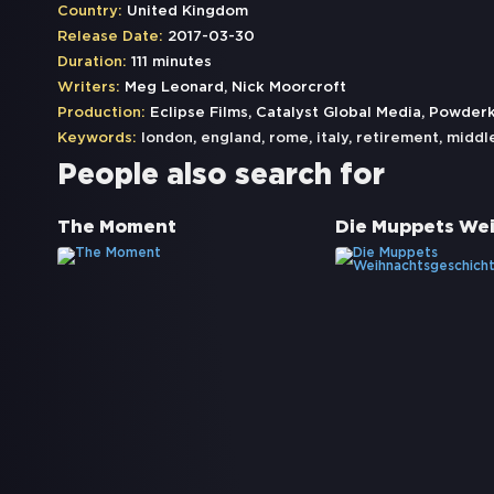
Country:
United Kingdom
Release Date:
2017-03-30
Duration:
111 minutes
Writers:
Meg Leonard, Nick Moorcroft
Production:
Eclipse Films, Catalyst Global Media, Powder
Keywords:
london
,
england
,
rome
,
italy
,
retirement
,
middle
People also search for
The Moment