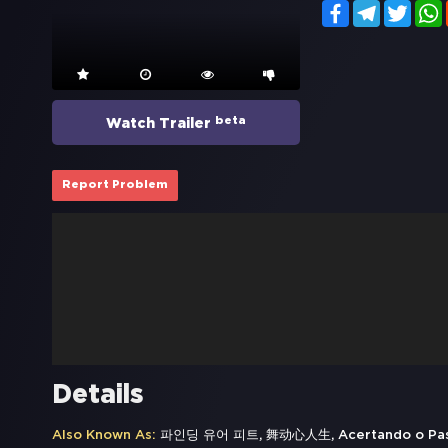
Facebook
Telegram
Twitt
beta
Watch Trailer
Report Problem
Details
Also Known As:
파인딩 유어 피트, 舞动心人生, Acertando o Passo