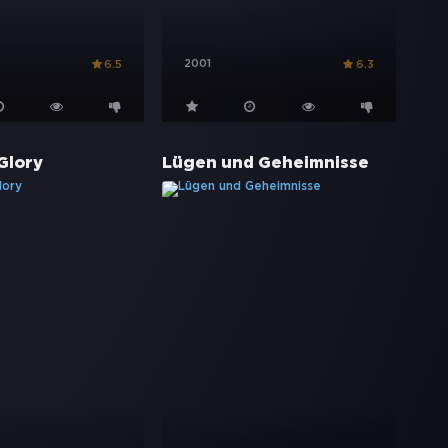
2001
6.5
6.3
Glory
Lügen und Geheimnisse