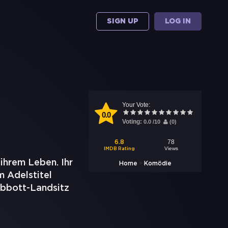
SIGN UP
LOG IN
Your Vote:
0.0
Voting:
0.0
/
10
(
0
)
78
6.8
Views
IMDB Rating
ihrem Leben. Ihr
>
Home
Komödie
m Adelstitel
Abbott-Landsitz