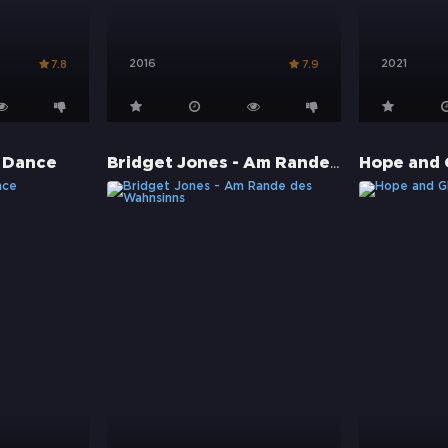
2016
2021
7.8
7.9
Bridget Jones - Am Rande des Wahnsinns
ll Dance
Hope and 