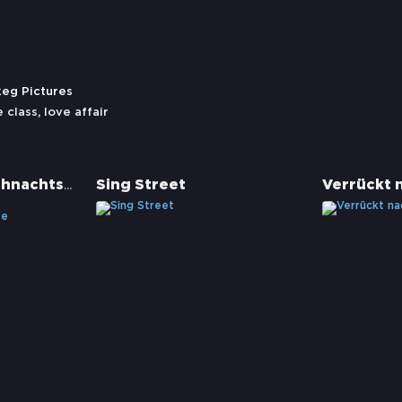
keg Pictures
 class
,
love affair
Die Muppets Weihnachtsgeschichte
Sing Street
Verrückt 