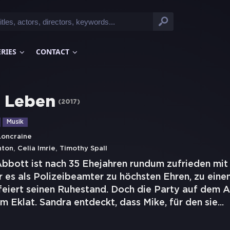
ERIES
CONTACT
s Leben
(
2017
)
Musik
Loncraine
,
,
nton
Celia Imrie
Timothy Spall
bbott ist nach 35 Ehejahren rundum zufrieden mit 
 es als Polizeibeamter zu höchsten Ehren, zu eine
 feiert seinen Ruhestand. Doch die Party auf dem 
m Eklat. Sandra entdeckt, dass Mike, für den sie
...