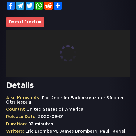
Facebook
Telegram
Twitter
WhatsApp
Reddit
Share
Report Problem
Details
Also Known As:
The 2nd - Im Fadenkreuz der Söldner,
Otrā iespēja
Country:
United States of America
Release Date:
2020-09-01
Duration:
93 minutes
Writers:
Eric Bromberg, James Bromberg, Paul Taegel