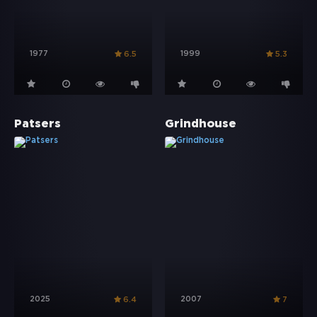
1977
1999
6.5
5.3
Patsers
Grindhouse
2025
2007
6.4
7