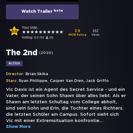
beta
Watch Trailer
Your Vote:
0.0
162
3.9
Views
IMDB Rating
Voting:
0.0
/
10
(
0
)
The 2nd
(
2020
)
Action
Director:
Brian Skiba
,
,
Stars:
Ryan Phillippe
Casper Van Dien
Jack Griffo
Vic Davis ist ein Agent des Secret Service - und ein
Vater, der seinen Sohn Shawn über alles liebt. Als er
Shawn am letzten Schultag vom College abholt,
sind sein Sohn und Erin, die Tochter eines Richters,
die letzten Schüler am Campus. Sofort sieht sich
Vic mit einer Extremsituation konfrontie
...
Show More