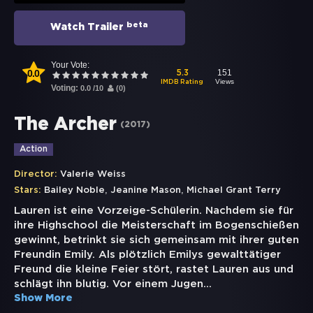
beta
Watch Trailer
Your Vote:
0.0
151
5.3
Views
IMDB Rating
Voting:
0.0
/
10
(
0
)
The Archer
(
2017
)
Action
Director:
Valerie Weiss
,
,
Stars:
Bailey Noble
Jeanine Mason
Michael Grant Terry
Lauren ist eine Vorzeige-Schülerin. Nachdem sie für
ihre Highschool die Meisterschaft im Bogenschießen
gewinnt, betrinkt sie sich gemeinsam mit ihrer guten
Freundin Emily. Als plötzlich Emilys gewalttätiger
Freund die kleine Feier stört, rastet Lauren aus und
schlägt ihn blutig. Vor einem Jugen
...
Show More