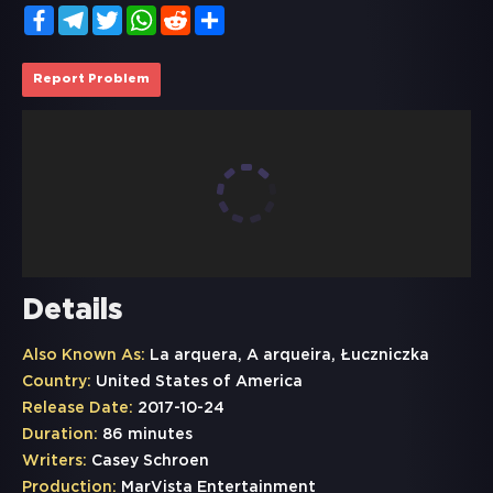
Facebook
Telegram
Twitter
WhatsApp
Reddit
Share
Report Problem
Details
Also Known As:
La arquera, A arqueira, Łuczniczka
Country:
United States of America
Release Date:
2017-10-24
Duration:
86 minutes
Writers:
Casey Schroen
Production:
MarVista Entertainment