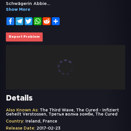
Schwägerin Abbie
...
Show More
Facebook
Telegram
Twitter
WhatsApp
Reddit
Share
Report Problem
Details
Also Known As:
The Third Wave, The Cured - Infiziert
Geheilt Verstossen, Третья волна зомби, The Cured
Country:
Ireland, France
Release Date:
2017-02-23