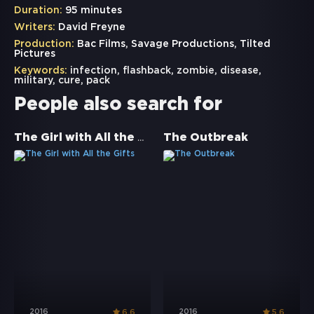
Duration:
95 minutes
Writers:
David Freyne
Production:
Bac Films, Savage Productions, Tilted
Pictures
Keywords:
infection
,
flashback
,
zombie
,
disease
,
military
,
cure
,
pack
People also search for
The Girl with All the Gifts
The Outbreak
2016
2016
6.6
5.6