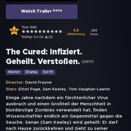
beta
Watch Trailer
Your Vote:
0.0
184
5.6
Views
IMDB Rating
Voting:
0.0
/
10
(
0
)
The Cured: Infiziert.
Geheilt. Verstoßen.
(
2017
)
Horror
Drama
Sci-Fi
Director:
David Freyne
,
,
Stars:
Elliot Page
Sam Keeley
Tom Vaughan-Lawlor
Einige Jahre nachdem ein fürchterlicher Virus
ausbrach und einen Großteil der Menschheit in
blutdürstige Zombies verwandelt hat, finden
Wissenschaftler endlich ein Gegenmittel gegen die
Seuche. Senan (Sam Keeley) wird geheilt: Er darf
nach Hause zurückkehren und zieht zu seiner