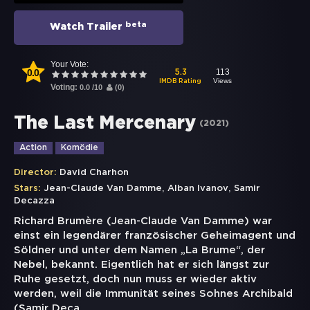
beta
Watch Trailer
Your Vote:
0.0
113
5.3
Views
IMDB Rating
Voting:
0.0
/
10
(
0
)
The Last Mercenary
(
2021
)
Action
Komödie
Director:
David Charhon
,
,
Stars:
Jean-Claude Van Damme
Alban Ivanov
Samir
Decazza
Richard Brumère (Jean-Claude Van Damme) war
einst ein legendärer französischer Geheimagent und
Söldner und unter dem Namen „La Brume“, der
Nebel, bekannt. Eigentlich hat er sich längst zur
Ruhe gesetzt, doch nun muss er wieder aktiv
werden, weil die Immunität seines Sohnes Archibald
(Samir Deca
...