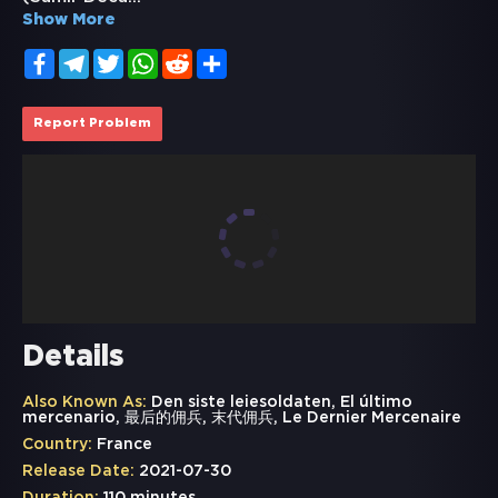
Show More
Facebook
Telegram
Twitter
WhatsApp
Reddit
Share
Report Problem
Details
Also Known As:
Den siste leiesoldaten, El último
mercenario, 最后的佣兵, 末代佣兵, Le Dernier Mercenaire
Country:
France
Release Date:
2021-07-30