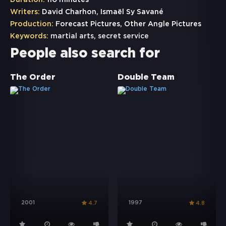
Duration:
110 minutes
Writers:
David Charhon, Ismaël Sy Savané
Production:
Forecast Pictures, Other Angle Pictures
Keywords:
martial arts
,
secret service
People also search for
The Order
Double Team
2001
1997
4.7
4.8