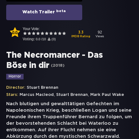
beta
Watch Trailer
Your Vote:
0.0
92
3.3
Views
IMDB Rating
Voting:
0.0
/
10
(
0
)
The Necromancer - Das
Böse in dir
(
2018
)
Horror
Director:
Stuart Brennan
,
,
Stars:
Marcus Macleod
Stuart Brennan
Mark Paul Wake
Nach blutigen und gewalttätigen Gefechten im
Napoleonischen Krieg, beschließen Logan und seine
Freunde ihrem Truppenführer Bernard zu folgen, um
der bevorstehenden Schlacht bei Waterloo zu
entkommen. Auf ihrer Flucht nehmen sie eine
Abkürzung durch den mystischen Schwarzwald.