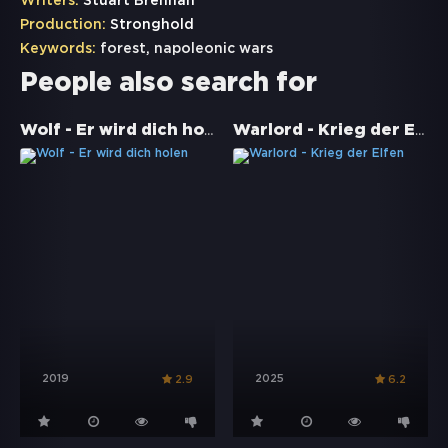
Writers:
Stuart Brennan
Production:
Stronghold
Keywords:
forest
,
napoleonic wars
People also search for
Wolf - Er wird dich holen
Warlord - Krieg der Elfen
2019
2025
2.9
6.2