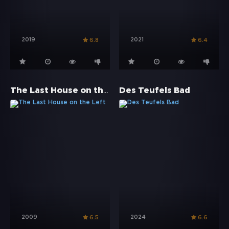
2019
2021
6.8
6.4
The Last House on the Left
Des Teufels Bad
2009
2024
6.5
6.6